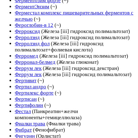
Ферментозим форте
(~)
ФерментЭнзим
(~)
Ферместал комплекс пищеварительных ферментов с
желчью
(~)
Фероглобин-в 12
(~)
Ферроксид
(Железа [iii] гидроксид полимальтозат)
Ферролэнд
(Железа [iii] гидроксид полимальтозат)
Ферролэнд фол
(Железа [iii] гидроксид
полимальтозат+фолиевая кислота)
Ферромед
(Железа [iii] гидроксид полимальтозат)
Ферронал-белмед
(Железа глюконат)
Феррум лек
(Железа [iii] гидроксид декстран)
Феррум лек
(Железа [iii] гидроксид полимальтозат)
Фертивит
(~)
Фертил андро
(~)
Фертилекс форте
(~)
Фертисан
(~)
Фертифолин
(~)
Фестал
(Панкреатин+желчи
компоненты+гемицеллюлаза)
Фиалки трава
(Фиалки трава)
Фибрат
(Фенофибрат)
Фигурин
(Орлистат)