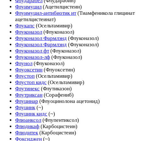
Флударабел
(Флударабин)
Флуимуцил
(Ацетилцистеин)
Флуимуцил-антибиотик ит
(Тиамфеникола глицинат
ацетилцистеинат)
Флукапс
(Осельтамивир)
Флуконазол
(Флуконазол)
Флуконазол Фармлэнд
(Флуконазол)
Флуконазол Фармлэнд
(Флуконазол)
Флуконазол фт
(Флуконазол)
Флуконазол-лф
(Флуконазол)
Флунол
(Флуконазол)
Флуоксетин
(Флуоксетин)
Флустоп
(Осельтамивир)
Флустоп кидс
(Осельтамивир)
Флутинекс
(Флутиказон)
Флутриксан
(Сорафениб)
Флуцинар
(Флуоцинолона ацетонид)
Флуцинк
(~)
Флуцинк кидс
(~)
Флюанксол
(Флупентиксол)
Флюдикаф
(Карбоцистеин)
Флюдитек
(Карбоцистеин)
Фоксиджен
(~)