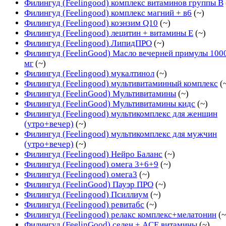
Филингуд (Feelingood) комплекс витаминов группы В
Филингуд (Feelingood) комплекс магний + в6
(~)
Филингуд (Feelingood) коэнзим Q10
(~)
Филингуд (Feelingood) лецитин + витамины Е
(~)
Филингуд (Feelingood) ЛипидПРО
(~)
Филингуд (FeelinGood) Масло вечерней примулы 100
мг
(~)
Филингуд (Feelingood) мукалтинол
(~)
Филингуд (Feelingood) мультивитаминный комплекс
(
Филингуд (FeelinGood) Мультивитамины
(~)
Филингуд (FeelinGood) Мультивитамины кидс
(~)
Филингуд (Feelingood) мультикомплекс для женщин
(утро+вечер)
(~)
Филингуд (Feelingood) мультикомплекс для мужчин
(утро+вечер)
(~)
Филингуд (Feelingood) Нейро Баланс
(~)
Филингуд (Feelingood) омега 3+6+9
(~)
Филингуд (Feelingood) омега3
(~)
Филингуд (FeelinGood) Пауэр ПРО
(~)
Филингуд (Feelingood) Псиллиум
(~)
Филингуд (Feelingood) ревитабс
(~)
Филингуд (Feelingood) релакс комплекс+мелатонин
(~
Филингуд (FeelinGood) селен + ACE витамины
(~)