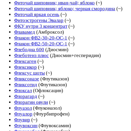
Фиточай шиповник; иван-чай; яблоко
(~)
Фиточай шиповник; яблоко; черная смородина
(~)
Фиточай яркая осень
(~)
Фитоэстрогены Эвалар
(~)
ФКУ нутри 3 концентрат
(~)
Флавамед
(Амброксол)
Флакон ФВ2-30-20-ОС-1
(~)
Флакон ФВ2-50-20-ОС-1
(~)
Флебодиа 600
(Диосмин)
Флеботенз плюс
(Диосмин+гесперидин)
Флексаген
(~)
Флексикор
(~)
Флексус шоты
(~)
Фликсоназе
(Флутиказон)
Фликсотид
(Флутиказон)
Флоксал
(Офлоксацин)
Флорагард
(~)
Флорагин овули
(~)
Флуазол
(Флуконазол)
Флуалор
(Флурбипрофен)
Флувир
(~)
Флувоксин
(Флувоксамин)