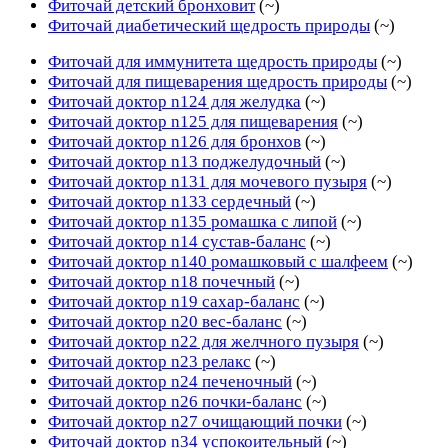
Фиточай детский бронховит
(~)
Фиточай диабетический щедрость природы
(~)
Фиточай для иммунитета щедрость природы
(~)
Фиточай для пищеварения щедрость природы
(~)
Фиточай доктор n124 для желудка
(~)
Фиточай доктор n125 для пищеварения
(~)
Фиточай доктор n126 для бронхов
(~)
Фиточай доктор n13 поджелудочный
(~)
Фиточай доктор n131 для мочевого пузыря
(~)
Фиточай доктор n133 сердечный
(~)
Фиточай доктор n135 ромашка с липой
(~)
Фиточай доктор n14 сустав-баланс
(~)
Фиточай доктор n140 ромашковый с шалфеем
(~)
Фиточай доктор n18 почечный
(~)
Фиточай доктор n19 сахар-баланс
(~)
Фиточай доктор n20 вес-баланс
(~)
Фиточай доктор n22 для желчного пузыря
(~)
Фиточай доктор n23 релакс
(~)
Фиточай доктор n24 печеночный
(~)
Фиточай доктор n26 почки-баланс
(~)
Фиточай доктор n27 очищающий почки
(~)
Фиточай доктор n34 успокоительный
(~)