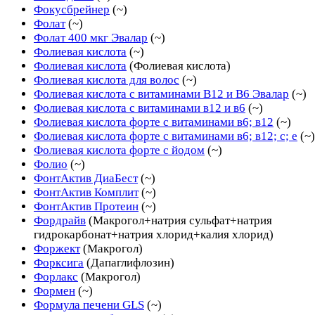
Фокусбрейнер
(~)
Фолат
(~)
Фолат 400 мкг Эвалар
(~)
Фолиевая кислота
(~)
Фолиевая кислота
(Фолиевая кислота)
Фолиевая кислота для волос
(~)
Фолиевая кислота с витаминами B12 и B6 Эвалар
(~)
Фолиевая кислота с витаминами в12 и в6
(~)
Фолиевая кислота форте с витаминами в6; в12
(~)
Фолиевая кислота форте с витаминами в6; в12; с; е
(~)
Фолиевая кислота форте с йодом
(~)
Фолио
(~)
ФонтАктив ДиаБест
(~)
ФонтАктив Комплит
(~)
ФонтАктив Протеин
(~)
Фордрайв
(Макрогол+натрия сульфат+натрия
гидрокарбонат+натрия хлорид+калия хлорид)
Форжект
(Макрогол)
Форксига
(Дапаглифлозин)
Форлакс
(Макрогол)
Формен
(~)
Формула печени GLS
(~)