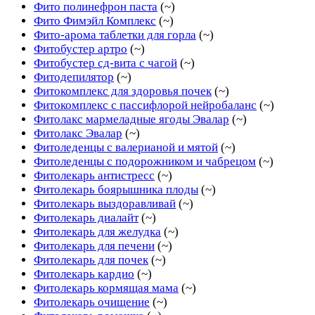
Фито полинефрон паста
(~)
Фито Фимэйл Комплекс
(~)
Фито-арома таблетки для горла
(~)
Фитобустер артро
(~)
Фитобустер сд-вита с чагой
(~)
Фитодепилятор
(~)
Фитокомплекс для здоровья почек
(~)
Фитокомплекс с пассифлорой нейробаланс
(~)
Фитолакс мармеладные ягоды Эвалар
(~)
Фитолакс Эвалар
(~)
Фитоледенцы с валерианой и мятой
(~)
Фитоледенцы с подорожником и чабрецом
(~)
Фитолекарь антистресс
(~)
Фитолекарь боярышника плоды
(~)
Фитолекарь выздоравливай
(~)
Фитолекарь диалайт
(~)
Фитолекарь для желудка
(~)
Фитолекарь для печени
(~)
Фитолекарь для почек
(~)
Фитолекарь кардио
(~)
Фитолекарь кормящая мама
(~)
Фитолекарь очищение
(~)