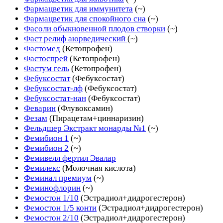
Фармацветик для иммунитета
(~)
Фармацветик для спокойного сна
(~)
Фасоли обыкновенной плодов створки
(~)
Фаст релиф аюрведический
(~)
Фастомед
(Кетопрофен)
Фастоспрей
(Кетопрофен)
Фастум гель
(Кетопрофен)
Фебуксостат
(Фебуксостат)
Фебуксостат-лф
(Фебуксостат)
Фебуксостат-нан
(Фебуксостат)
Феварин
(Флувоксамин)
Фезам
(Пирацетам+циннаризин)
Фельдшер Экстракт монарды №1
(~)
Фемибион 1
(~)
Фемибион 2
(~)
Фемивелл фертил Эвалар
Фемилекс
(Молочная кислота)
Феминал премиум
(~)
Феминофлорин
(~)
Фемостон 1/10
(Эстрадиол+дидрогестерон)
Фемостон 1/5 конти
(Эстрадиол+дидрогестерон)
Фемостон 2/10
(Эстрадиол+дидрогестерон)