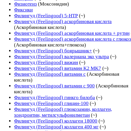
Физиотенз
(Моксонидин)
Фиксики
Филингуд (Feelingood) 5-НТР
(~)
Филингуд (Feelingood) аскорбиновая кислота
(Аскорбиновая кислота)
Филингуд (Feelingood) аскорбиновая кислота + рутин
Филингуд (Feelingood) аскорбиновая кислота с глюко
(Аскорбиновая кислота+глюкоза)
Филингуд (Feelingood) боярышник+
(~)
Филингуд (Feelingood) валериана эко ультра
(~)
Филингуд (Feelingood) вижин
(~)
Филингуд (Feelingood) витамин K2 MK7
(~)
Филингуд (Feelingood) витамин с
(Аскорбиновая
кислота)
Филингуд (Feelingood) витамин с 900
(Аскорбиновая
кислота)
Филингуд (Feelingood) гинкго билоба
(~)
Филингуд (Feelingood) глицин-100
(~)
Филингуд (Feelingood) глюкозамин, коллаген,
хондроитин, метилсульфонилметан
(~)
Филингуд (Feelingood) коллаген 18000
(~)
Филингуд (Feelingood) коллаген 400 мг
(~)