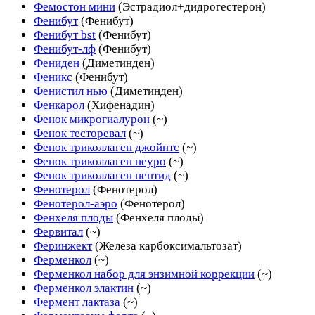
Фемостон мини
(Эстрадиол+дидрогестерон)
Фенибут
(Фенибут)
Фенибут bst
(Фенибут)
Фенибут-лф
(Фенибут)
Фениден
(Диметинден)
Феникс
(Фенибут)
Фенистил нью
(Диметинден)
Фенкарол
(Хифенадин)
Фенок микрогиалурон
(~)
Фенок тесторевал
(~)
Фенок триколлаген джойнтс
(~)
Фенок триколлаген неуро
(~)
Фенок триколлаген пептид
(~)
Фенотерол
(Фенотерол)
Фенотерол-аэро
(Фенотерол)
Фенхеля плоды
(Фенхеля плоды)
Фервитал
(~)
Феринжект
(Железа карбоксимальтозат)
Ферменкол
(~)
Ферменкол набор для энзимной коррекции
(~)
Ферменкол элактин
(~)
Фермент лактаза
(~)