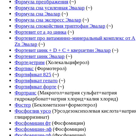
Формула преображения
(~)
Формула сна усиленная Эвалар
(~)
Формула сна Эвалар
(~)
Формула сна экспресс Эвалар
(~)
Формула спокойствия триптофан Эвалар
(~)
Фортевит от а до цинка
(~)
Фортевит про витаминно-минеральный комплекс от A
Zn Эвалар
(~)
Фортевит цинк + D + C + кверцетин Эвалар
(~)
Фортевит цинк Эвалар
(~)
Фортедетрим
(Холекальциферол)
Фортикс
(Формотерол)
Фортификат 825
(~)
Фортификат гепато
(~)
Фортификат форте
(~)
Фортранс
(Макрогол+натрия сульфат+натрия
гидрокарбонат+натрия хлорид+калия хлорид)
Фостер
(Беклометазон+формотерол)
Фосфоглив урсо
(Урсодезоксихолевая кислота+натри
глицирризинат)
Фосфомицин фт
(Фосфомицин)
Фосфомицин-лф
(Фосфомицин)
Фосфомицин-тф
(Фосфомицин)