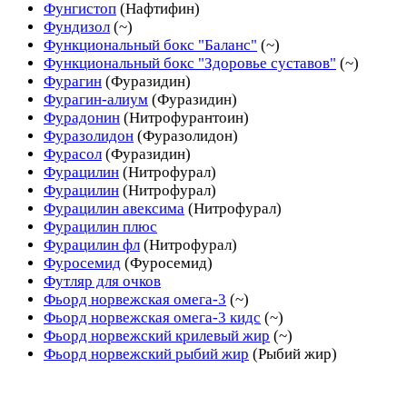
Фунгистоп
(Нафтифин)
Фундизол
(~)
Функциональный бокс "Баланс"
(~)
Функциональный бокс "Здоровье суставов"
(~)
Фурагин
(Фуразидин)
Фурагин-алиум
(Фуразидин)
Фурадонин
(Нитрофурантоин)
Фуразолидон
(Фуразолидон)
Фурасол
(Фуразидин)
Фурацилин
(Нитрофурал)
Фурацилин
(Нитрофурал)
Фурацилин авексима
(Нитрофурал)
Фурацилин плюс
Фурацилин фл
(Нитрофурал)
Фуросемид
(Фуросемид)
Футляр для очков
Фьорд норвежская омега-3
(~)
Фьорд норвежская омега-3 кидс
(~)
Фьорд норвежский крилевый жир
(~)
Фьорд норвежский рыбий жир
(Рыбий жир)