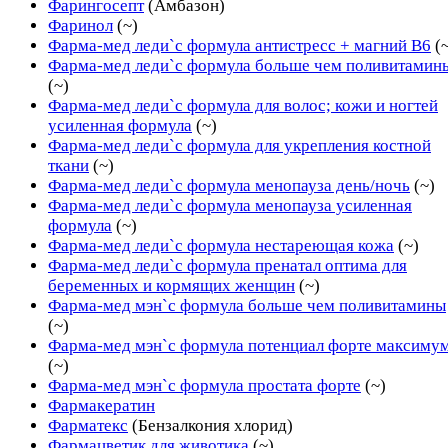
Фарингосепт
(Амбазон)
Фаринол
(~)
Фарма-мед леди`с формула антистресс + магний B6
(
Фарма-мед леди`с формула больше чем поливитамин
(~)
Фарма-мед леди`с формула для волос; кожи и ногтей
усиленная формула
(~)
Фарма-мед леди`с формула для укрепления костной
ткани
(~)
Фарма-мед леди`с формула менопауза день/ночь
(~)
Фарма-мед леди`с формула менопауза усиленная
формула
(~)
Фарма-мед леди`с формула нестареющая кожа
(~)
Фарма-мед леди`с формула пренатал оптима для
беременных и кормящих женщин
(~)
Фарма-мед мэн`с формула больше чем поливитамины
(~)
Фарма-мед мэн`с формула потенциал форте максиму
(~)
Фарма-мед мэн`с формула простата форте
(~)
Фармакератин
Фарматекс
(Бензалкония хлорид)
Фармацветик для животика
(~)