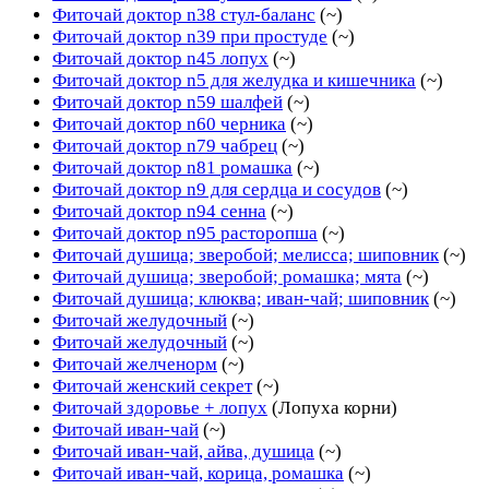
Фиточай доктор n38 стул-баланс
(~)
Фиточай доктор n39 при простуде
(~)
Фиточай доктор n45 лопух
(~)
Фиточай доктор n5 для желудка и кишечника
(~)
Фиточай доктор n59 шалфей
(~)
Фиточай доктор n60 черника
(~)
Фиточай доктор n79 чабрец
(~)
Фиточай доктор n81 ромашка
(~)
Фиточай доктор n9 для сердца и сосудов
(~)
Фиточай доктор n94 сенна
(~)
Фиточай доктор n95 расторопша
(~)
Фиточай душица; зверобой; мелисса; шиповник
(~)
Фиточай душица; зверобой; ромашка; мята
(~)
Фиточай душица; клюква; иван-чай; шиповник
(~)
Фиточай желудочный
(~)
Фиточай желудочный
(~)
Фиточай желченорм
(~)
Фиточай женский секрет
(~)
Фиточай здоровье + лопух
(Лопуха корни)
Фиточай иван-чай
(~)
Фиточай иван-чай, айва, душица
(~)
Фиточай иван-чай, корица, ромашка
(~)