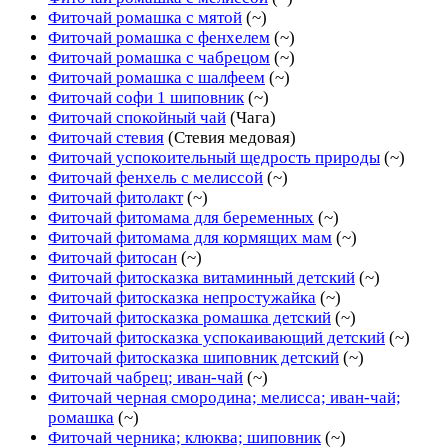
Фиточай ромашка с мятой
(~)
Фиточай ромашка с фенхелем
(~)
Фиточай ромашка с чабрецом
(~)
Фиточай ромашка с шалфеем
(~)
Фиточай софи 1 шиповник
(~)
Фиточай спокойный чай
(Чага)
Фиточай стевия
(Стевия медовая)
Фиточай успокоительный щедрость природы
(~)
Фиточай фенхель с мелиссой
(~)
Фиточай фитолакт
(~)
Фиточай фитомама для беременных
(~)
Фиточай фитомама для кормящих мам
(~)
Фиточай фитосан
(~)
Фиточай фитосказка витаминный детский
(~)
Фиточай фитосказка непростужайка
(~)
Фиточай фитосказка ромашка детский
(~)
Фиточай фитосказка успокаивающий детский
(~)
Фиточай фитосказка шиповник детский
(~)
Фиточай чабрец; иван-чай
(~)
Фиточай черная смородина; мелисса; иван-чай;
ромашка
(~)
Фиточай черника; клюква; шиповник
(~)