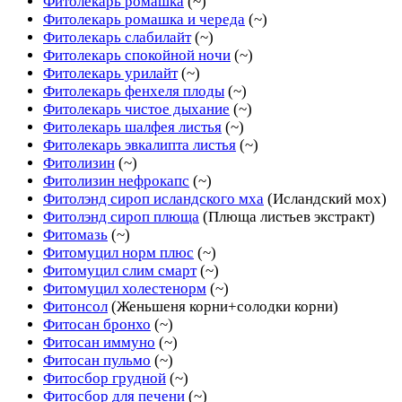
Фитолекарь ромашка
(~)
Фитолекарь ромашка и череда
(~)
Фитолекарь слабилайт
(~)
Фитолекарь спокойной ночи
(~)
Фитолекарь урилайт
(~)
Фитолекарь фенхеля плоды
(~)
Фитолекарь чистое дыхание
(~)
Фитолекарь шалфея листья
(~)
Фитолекарь эвкалипта листья
(~)
Фитолизин
(~)
Фитолизин нефрокапс
(~)
Фитолэнд сироп исландского мха
(Исландский мох)
Фитолэнд сироп плюща
(Плюща листьев экстракт)
Фитомазь
(~)
Фитомуцил норм плюс
(~)
Фитомуцил слим смарт
(~)
Фитомуцил холестенорм
(~)
Фитонсол
(Женьшеня корни+солодки корни)
Фитосан бронхо
(~)
Фитосан иммуно
(~)
Фитосан пульмо
(~)
Фитосбор грудной
(~)
Фитосбор для печени
(~)