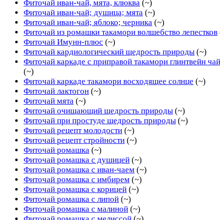
Фиточай иван-чай, мята, клюква
(~)
Фиточай иван-чай; душица; мята
(~)
Фиточай иван-чай; яблоко; черника
(~)
Фиточай из ромашки такамори волшебство лепестков
Фиточай Имунн-плюс
(~)
Фиточай кардиологический щедрость природы
(~)
Фиточай каркаде с приправой такамори глинтвейн ча
(~)
Фиточай каркаде такамори восходящее солнце
(~)
Фиточай лактогон
(~)
Фиточай мята
(~)
Фиточай очищающий щедрость природы
(~)
Фиточай при простуде щедрость природы
(~)
Фиточай рецепт молодости
(~)
Фиточай рецепт стройности
(~)
Фиточай ромашка
(~)
Фиточай ромашка с душицей
(~)
Фиточай ромашка с иван-чаем
(~)
Фиточай ромашка с имбирем
(~)
Фиточай ромашка с корицей
(~)
Фиточай ромашка с липой
(~)
Фиточай ромашка с малиной
(~)
Фиточай ромашка с мелиссой
(~)