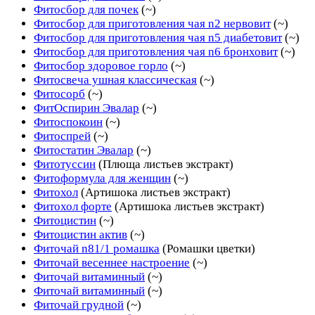
Фитосбор для почек
(~)
Фитосбор для приготовления чая n2 нервовит
(~)
Фитосбор для приготовления чая n5 диабетовит
(~)
Фитосбор для приготовления чая n6 бронховит
(~)
Фитосбор здоровое горло
(~)
Фитосвеча ушная классическая
(~)
Фитосорб
(~)
ФитОспирин Эвалар
(~)
Фитоспокоин
(~)
Фитоспрей
(~)
Фитостатин Эвалар
(~)
Фитотуссин
(Плюща листьев экстракт)
Фитоформула для женщин
(~)
Фитохол
(Артишока листьев экстракт)
Фитохол форте
(Артишока листьев экстракт)
Фитоцистин
(~)
Фитоцистин актив
(~)
Фиточай n81/1 ромашка
(Ромашки цветки)
Фиточай весеннее настроение
(~)
Фиточай витаминный
(~)
Фиточай витаминный
(~)
Фиточай грудной
(~)