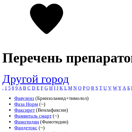
Перечень препарато
Другой город
.
1
5
8
9
A
B
C
D
E
F
G
H
I
J
K
L
M
N
O
P
Q
R
S
T
U
V
W
Y
А
Б
Фавуленз
(Бринзоламид+тимолол)
Фаза Норм
(~)
Факсирет
(Венлафаксин)
Фамвиталь смарт
(~)
Фамотидин
(Фамотидин)
Фандетокс
(~)