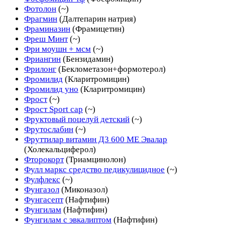
Фотолон
(~)
Фрагмин
(Далтепарин натрия)
Фраминазин
(Фрамицетин)
Фреш Минт
(~)
Фри моушн + мсм
(~)
Фриангин
(Бензидамин)
Фрилонг
(Беклометазон+формотерол)
Фромилид
(Кларитромицин)
Фромилид уно
(Кларитромицин)
Фрост
(~)
Фрост Sport cap
(~)
Фруктовый поцелуй детский
(~)
Фрутослабин
(~)
Фруттилар витамин Д3 600 ME Эвалар
(Холекальциферол)
Фторокорт
(Триамцинолон)
Фулл маркс средство педикулицидное
(~)
Фулфлекс
(~)
Фунгазол
(Миконазол)
Фунгасепт
(Нафтифин)
Фунгилам
(Нафтифин)
Фунгилам с эвкалиптом
(Нафтифин)