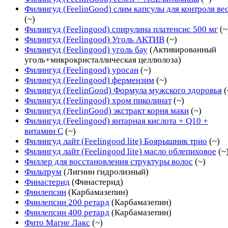
Филингуд (FeelinGood) слим капсулы для контроля ве
(~)
Филингуд (Feelingood) спирулина платенсис 500 мг
(~
Филингуд (Feelingood) Уголь АКТИВ
(~)
Филингуд (Feelingood) уголь бау
(Активированный
уголь+микрокристаллическая целлюлоза)
Филингуд (Feelingood) уросан
(~)
Филингуд (Feelingood) фермензим
(~)
Филингуд (FeelinGood) Формула мужского здоровья
(
Филингуд (Feelingood) хром пиколинат
(~)
Филингуд (FeelinGood) экстракт корня маки
(~)
Филингуд (Feelingood) янтарная кислота + Q10 +
витамин С
(~)
Филингуд лайт (Feelingood lite) Боярышник трио
(~)
Филингуд лайт (Feelingood lite) масло облепиховое
(~
Филлер для восстановления структуры волос
(~)
Фильтрум
(Лигнин гидролизный)
Финастерид
(Финастерид)
Финлепсин
(Карбамазепин)
Финлепсин 200 ретард
(Карбамазепин)
Финлепсин 400 ретард
(Карбамазепин)
Фито Магне Лакс
(~)