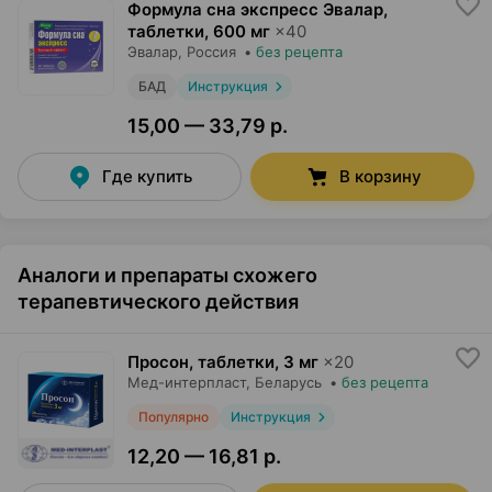
Формула сна экспресс Эвалар,
таблетки
,
600 мг
×
40
Эвалар
, Россия
•
без рецепта
БАД
Инструкция
15,00 — 33,79 р.
Где купить
В корзину
Аналоги и препараты схожего
терапевтического действия
Просон, таблетки
,
3 мг
×
20
Мед-интерпласт
, Беларусь
•
без рецепта
Популярно
Инструкция
12,20 — 16,81 р.