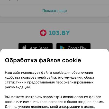
Показать еще
Обработка файлов cookie
О проекте
Новости проекта
Наш сайт использует файлы cookie для обеспечения
удобства пользователей сайта, его улучшения, сбора
Размещение рекламы
Медицинский маркетинг
статистики и предоставления персонализированных
Публичный договор
Доставка
рекомендаций.
Пользовательское соглашение
Вы можете настроить параметры использования файлов
Способы оплаты
Вакансии
Партнеры
cookie или изменить свое согласие в более позднее время.
Написать руководителю 103.by
Для получения дополнительной информации о целях,