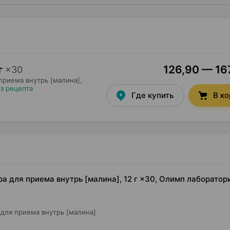
126,90 — 167
г
×
30
приема внутрь [малина],
з рецепта
Где купить
В к
а для приема внутрь [малина], 12 г ×30, Олимп лаборатор
для приема внутрь [малина]