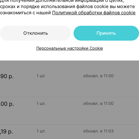
Для получения дополнительной информации о целях,
а для приема внутрь [малина], 12 г ×30, Олимп лаборатор
сроках и порядке использования файлов cookie вы можете
ознакомиться с нашей
Политикой обработки файлов cookie
Отклонить
Принять
75
На карте
Персональные настройки Cookie
,90 р.
1 шт.
обновл. в 11:00
,00 р.
1 шт.
обновл. в 11:00
,19 р.
1 шт.
обновл. в 11:03