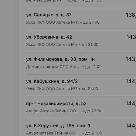
БелЛекоЦентр РУП Государственная аптека №40
до 21:00
138
ул. Селицкого, д. 87
Ясса ПКФ ООО Аптека №11
до 21:00
143
ул. Уборевича, д. 42
Ясса ПКФ ООО Аптека №8
до 21:00
143
ул. Филимонова, д. 33, пом. 1н
Доминантафарм ОДО Аптека №11
до 21:00
144
ул. Кабушкина, д. 94/2
Ясса ПКФ ООО Аптека №7
до 21:00
144
пр-т Независимости, д. 52
Альфа-Аптека Табина ООО Аптека №3
до 22:00
144
ул. В.Хоружей, д. 18Б, пом. 1
Альфа-аптека Табина ООО Аптека №11
до 21:00