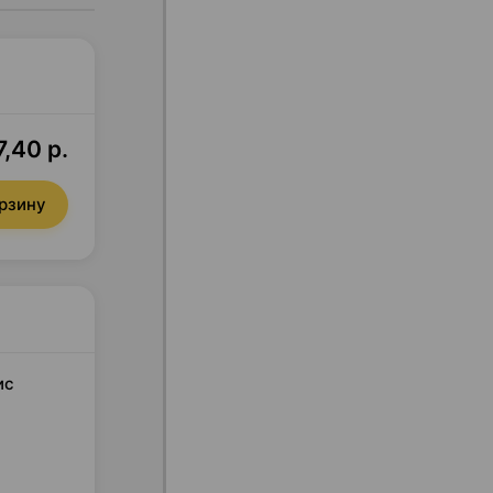
,40 р.
орзину
ис