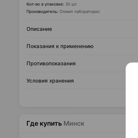
Кол-во в упаковке
:
30 шт.
Производитель
:
Олимп лабораторис
Описание
Показания к применению
Противопоказания
Условия хранения
Где купить
Минск