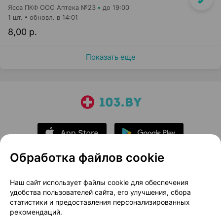
Ясса ПКФ ООО Аптека №23
до 19:00
1 шт.
обновл. в 14:01
8,00 р.
Показать еще
Обработка файлов cookie
О проекте
Новости проекта
Наш сайт использует файлы cookie для обеспечения
удобства пользователей сайта, его улучшения, сбора
Размещение рекламы
Медицинский маркетинг
статистики и предоставления персонализированных
Публичный договор
Доставка
рекомендаций.