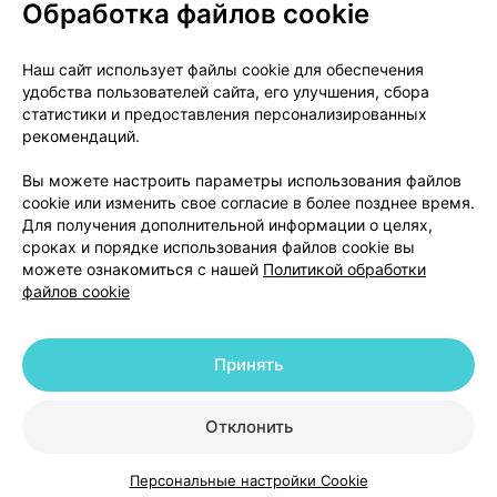
Обработка файлов cookie
О проекте
Новости проекта
Наш сайт использует файлы cookie для обеспечения
удобства пользователей сайта, его улучшения, сбора
Размещение рекламы
Медицинский маркетинг
статистики и предоставления персонализированных
Публичный договор
Доставка
рекомендаций.
Пользовательское соглашение
Вы можете настроить параметры использования файлов
Способы оплаты
Вакансии
Партнеры
cookie или изменить свое согласие в более позднее время.
Написать руководителю 103.by
Для получения дополнительной информации о целях,
сроках и порядке использования файлов cookie вы
Написать в поддержку
можете ознакомиться с нашей
Политикой обработки
Персональные настройки Cookie
файлов cookie
Обработка персональных данных
Принять
© 2026 ООО «Артокс Лаб», УНП 191700409 | 220012, Республика Беларусь,
г. Минск, улица Толбухина, 2, пом. 16 | help@103.by
|
Служба поддержки
+375 291212755
Отклонить
Персональные настройки Cookie
Каталог
Корзина
Избранное
Профиль