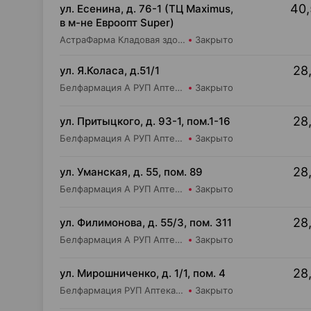
40,
ул. Есенина, д. 76-1 (ТЦ Maximus,
в м-не Евроопт Super)
АстраФарма Кладовая здоровья ООО Аптека №9
Закрыто
28,
ул. Я.Коласа, д.51/1
Белфармация А РУП Аптека №65
Закрыто
28,
ул. Притыцкого, д. 93-1, пом.1-16
Белфармация А РУП Аптека №91
Закрыто
28,
ул. Уманская, д. 55, пом. 89
Белфармация А РУП Аптека №39
Закрыто
28,
ул. Филимонова, д. 55/3, пом. 311
Белфармация А РУП Аптека №36
Закрыто
28,
ул. Мирошниченко, д. 1/1, пом. 4
Белфармация РУП Аптека №75
Закрыто