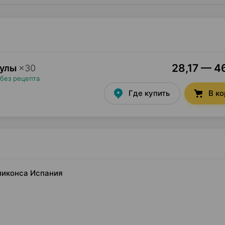
28,17 — 46
сулы
×
30
без рецепта
Где купить
В к
ликонса Испания