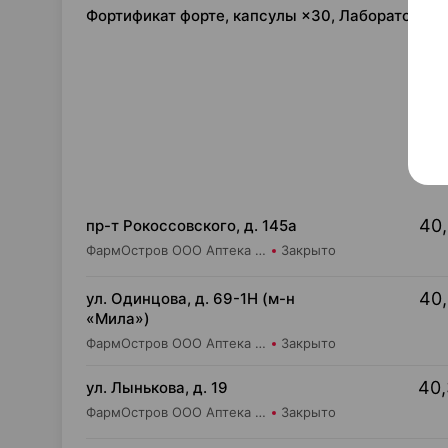
Фортификат форте, капсулы ×30, Лабораторис 
40,
пр-т Рокоссовского, д. 145а
ФармОстров ООО Аптека №9 на Рокоссовского
Закрыто
40,
ул. Одинцова, д. 69-1Н (м-н
«Мила»)
ФармОстров ООО Аптека №16 на Одинцова
Закрыто
40,
ул. Лынькова, д. 19
ФармОстров ООО Аптека №7 на Лынькова
Закрыто