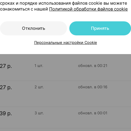
сроках и порядке использования файлов cookie вы можете
ликонса Испания
ознакомиться с нашей
Политикой обработки файлов cookie
Отклонить
Принять
154
На карте
Персональные настройки Cookie
27 р.
1 шт.
обновл. в 00:21
27 р.
2 шт.
обновл. в 00:16
39 р.
3 шт.
обновл. в 00:01