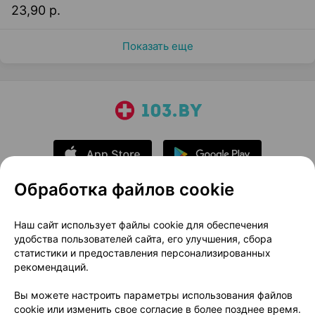
23,90 р.
Показать еще
Обработка файлов cookie
О проекте
Новости проекта
Наш сайт использует файлы cookie для обеспечения
удобства пользователей сайта, его улучшения, сбора
Размещение рекламы
Медицинский маркетинг
статистики и предоставления персонализированных
Публичный договор
Доставка
рекомендаций.
Пользовательское соглашение
Вы можете настроить параметры использования файлов
Способы оплаты
Вакансии
Партнеры
cookie или изменить свое согласие в более позднее время.