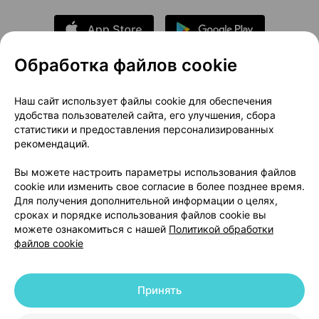
Обработка файлов cookie
О проекте
Новости проекта
Наш сайт использует файлы cookie для обеспечения
удобства пользователей сайта, его улучшения, сбора
Размещение рекламы
Медицинский маркетинг
статистики и предоставления персонализированных
Публичный договор
Доставка
рекомендаций.
Пользовательское соглашение
Вы можете настроить параметры использования файлов
Способы оплаты
Вакансии
Партнеры
cookie или изменить свое согласие в более позднее время.
Написать руководителю 103.by
Для получения дополнительной информации о целях,
сроках и порядке использования файлов cookie вы
Написать в поддержку
можете ознакомиться с нашей
Политикой обработки
Персональные настройки Cookie
файлов cookie
Обработка персональных данных
Принять
© 2026 ООО «Артокс Лаб», УНП 191700409 | 220012, Республика Беларусь,
г. Минск, улица Толбухина, 2, пом. 16 | help@103.by
|
Служба поддержки