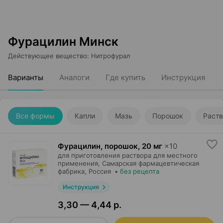
Фурацилин Минск
Действующее вещество
:
Нитрофурал
Варианты
Аналоги
Где купить
Инструкция
Все формы
Капли
Мазь
Порошок
Раст
Фурацилин, порошок
,
20 мг
×
10
для приготовления раствора для местного
применения,
Самарская фармацевтическая
фабрика
, Россия
•
без рецепта
Инструкция
3,30 — 4,44 р.