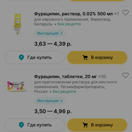
Фурацилин, раствор
,
0.02% 500 мл
×
1
для наружного применения,
Фармлэнд
,
Беларусь
•
без рецепта
Инструкция
3,63 — 4,39 р.
Где купить
В корзину
Фурацилин, таблетки
,
20 мг
×
10
для приготовления раствора для местного
применения,
Татхимфармпрепараты
,
Россия
•
без рецепта
Инструкция
3,50 — 4,96 р.
Где купить
В корзину