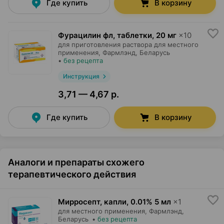
Где купить
В корзину
Фурацилин фл, таблетки
,
20 мг
×
10
для приготовления раствора для местного
применения,
Фармлэнд
, Беларусь
•
без рецепта
Инструкция
3,71 — 4,67 р.
Где купить
В корзину
Аналоги и препараты схожего
терапевтического действия
Мирросепт, капли
,
0.01% 5 мл
×
1
для местного применения,
Фармлэнд
,
Беларусь
•
без рецепта