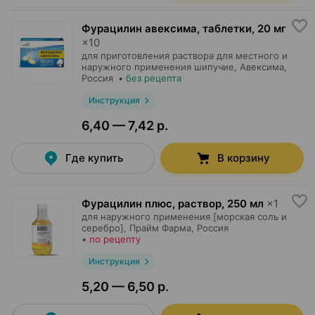
Фурацилин авексима, таблетки
,
20 мг
×
10
для приготовления раствора для местного и
наружного применения шипучие,
Авексима
,
Россия
•
без рецепта
Инструкция
6,40 — 7,42 р.
Где купить
В корзину
Фурацилин плюс, раствор
,
250 мл
×
1
для наружного применения [морская соль и
серебро],
Прайм Фарма
, Россия
•
по рецепту
Инструкция
5,20 — 6,50 р.