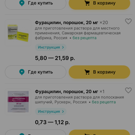
Где купить
В корзину
Фурацилин, порошок
,
20 мг
×
20
для приготовления раствора для местного
применения,
Самарская фармацевтическая
фабрика
, Россия
•
без рецепта
Инструкция
5,80 — 21,59 р.
Где купить
В корзину
Фурацилин, порошок
,
20 мг
×
1
для приготовления раствора для полоскания
шипучий,
Рускерн
, Россия
•
без рецепта
Инструкция
0,73 — 1,12 р.