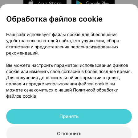
Обработка файлов cookie
О проекте
Новости проекта
Наш сайт использует файлы cookie для обеспечения
удобства пользователей сайта, его улучшения, сбора
Размещение рекламы
Медицинский маркетинг
статистики и предоставления персонализированных
Публичный договор
Доставка
рекомендаций.
Пользовательское соглашение
Вы можете настроить параметры использования файлов
Способы оплаты
Вакансии
Партнеры
cookie или изменить свое согласие в более позднее время.
Написать руководителю 103.by
Для получения дополнительной информации о целях,
сроках и порядке использования файлов cookie вы
Написать в поддержку
можете ознакомиться с нашей
Политикой обработки
Персональные настройки Cookie
файлов cookie
Обработка персональных данных
Принять
© 2026 ООО «Артокс Лаб», УНП 191700409 | 220012, Республика Беларусь,
г. Минск, улица Толбухина, 2, пом. 16 | help@103.by
|
Служба поддержки
+375 291212755
Отклонить