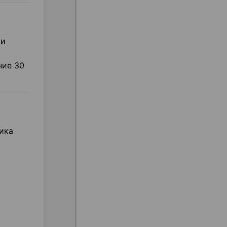
ми
ние 30
ика