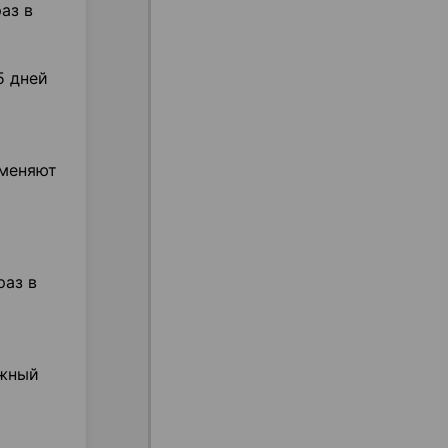
аз в
5 дней
именяют
раз в
ужный