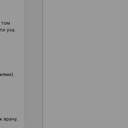
в том
ти уха.
;
иями).
к врачу.