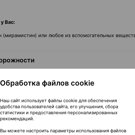
у Вас:
 (мирамистин) или любое из вспомогательных веществ
торожности
роконсультируйтесь с лечащим врачом или работник
Обработка файлов cookie
едственно перед закапыванием препарата МИРРОСЕПТ и
Наш сайт использует файлы cookie для обеспечения
 закапывания.
удобства пользователей сайта, его улучшения, сбора
статистики и предоставления персонализированных
екрестного заражения, не следует использовать одну т
рекомендаций.
екции глаза, носа и/или уха. Для предотвращения загр
т избегать контакта кончика капельницы с глазом и ко
Вы можете настроить параметры использования файлов