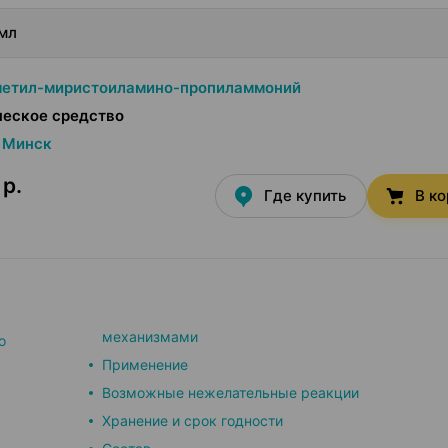
/мл
метил-миристоиламино-пропиламмоний
ческое средство
Минск
 р.
Где купить
В к
механизмами
о
Применение
Возможные нежелательные реакции
Хранение и срок годности