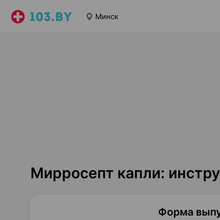
Минск
Мирросепт капли: инстр
Форма вып