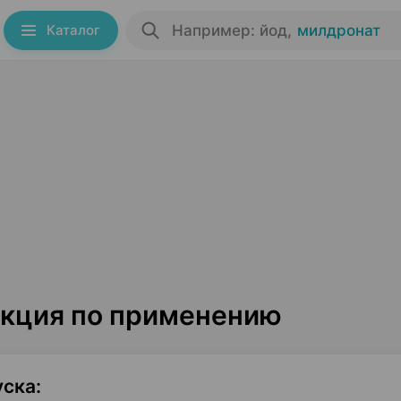
Каталог
Например: йод
,
милдронат
укция по применению
уска
: