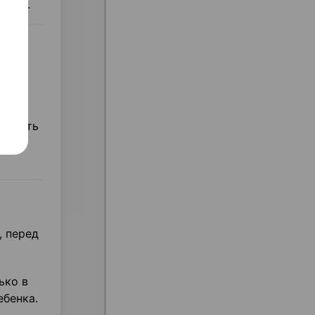
кции.
и
ивность
, перед
ько в
ебенка.