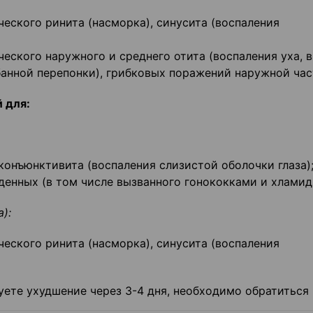
еского ринита (насморка), синусита (воспаления
еского наружного и среднего отита (воспаления уха, 
анной перепонки), грибковых поражений наружной час
 для:
конъюнктивита (воспаления слизистой оболочки глаза)
енных (в том числе вызванного гонококками и хламид
):
еского ринита (насморка), синусита (воспаления
уете ухудшение через 3-4 дня, необходимо обратиться 