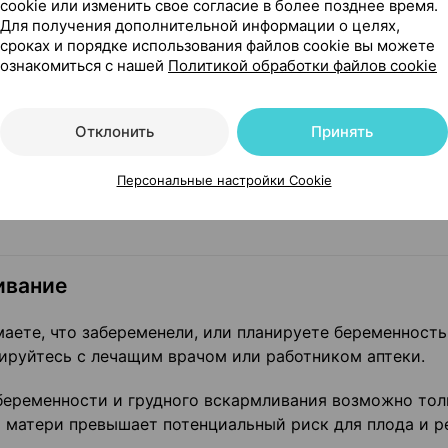
 одним лицом может привести к распространению инфе
cookie или изменить свое согласие в более позднее время.
Для получения дополнительной информации о целях,
сроках и порядке использования файлов cookie вы можете
арат
ознакомиться с нашей
Политикой обработки файлов cookie
теки о том, что Вы применяете, недавно применяли ил
Отклонить
Принять
е препараты.
амистина) и антибиотиков местного действия эффект
Персональные настройки Cookie
модействия с другими лекарственными препаратами не
ивание
аете, что забеременели, или планируете беременность
ируйтесь с лечащим врачом или работником аптеки.
еременности и грудного вскармливания возможно тол
я матери превышает потенциальный риск для плода и р