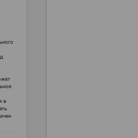
ьного
од
ожет
льное
я в
ать
ачен