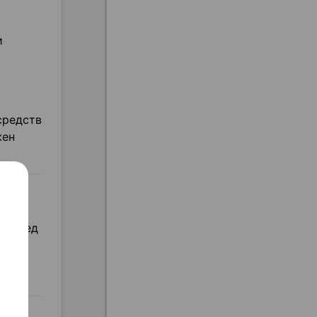
и
средств
жен
, перед