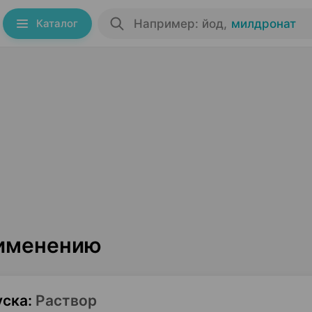
Каталог
Например: йод
,
милдронат
рименению
уска
:
Раствор