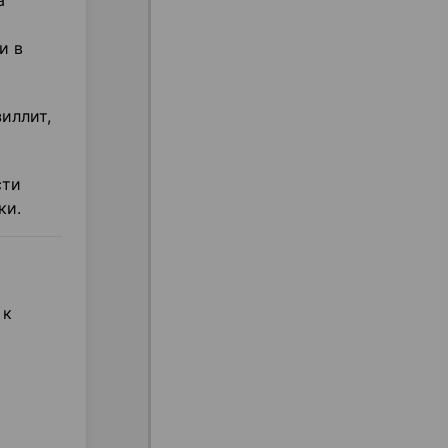
а
и в
иллит,
сти
ки.
 к