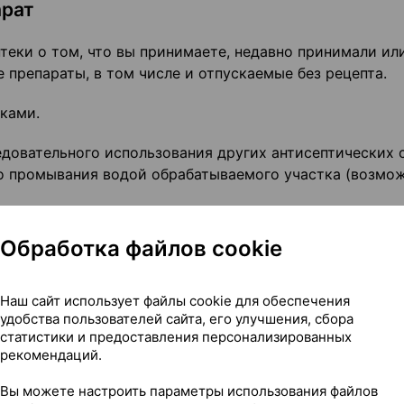
арат
теки о том, что вы принимаете, недавно принимали ил
 препараты, в том числе и отпускаемые без рецепта.
ками.
едовательного использования других антисептических 
о промывания водой обрабатываемого участка (возмо
Обработка файлов cookie
 и детородная функция
аете, что забеременели, или планируете беременность
Наш сайт использует файлы cookie для обеспечения
ируйтесь с лечащим врачом или работником аптеки.
удобства пользователей сайта, его улучшения, сбора
статистики и предоставления персонализированных
ез перед кормлением.
рекомендаций.
Вы можете настроить параметры использования файлов