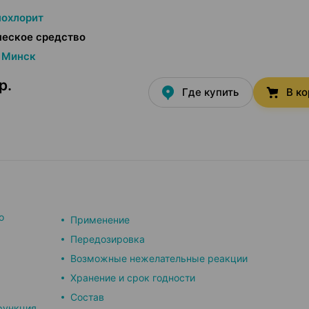
похлорит
ческое средство
Минск
р.
Где купить
В к
о
Применение
Передозировка
Возможные нежелательные реакции
Хранение и срок годности
Состав
функция