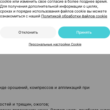
твами и работа с механизмами
cookie или изменить свое согласие в более позднее время.
Для получения дополнительной информации о целях,
сроках и порядке использования файлов cookie вы можете
управлять транспортными средствами и работать с
ознакомиться с нашей
Политикой обработки файлов cookie
Отклонить
Принять
ветствии с рекомендациями лечащего врача или работн
Персональные настройки Cookie
тесь с лечащим врачом, медицинской сестрой или раб
иде орошений, компрессов и аппликаций при
остей и трещин, ожогов;