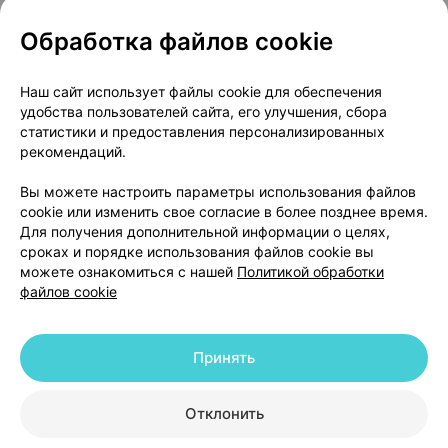
Обработка файлов cookie
Популярные товары
Наш сайт использует файлы cookie для обеспечения
удобства пользователей сайта, его улучшения, сбора
статистики и предоставления персонализированных
рекомендаций.
Вы можете настроить параметры использования файлов
cookie или изменить свое согласие в более позднее время.
Для получения дополнительной информации о целях,
сроках и порядке использования файлов cookie вы
Канефрон форте
,
Циклодинон
,
Энтерол
,
кап
можете ознакомиться с нашей
Политикой обработки
таблетки
×
30
таблетки
×
30
250 мг
×
30
файлов cookie
от 27,30 р.
от 25,72 р.
от 27,83 р
Принять
В корзину
В корзину
В ко
Отклонить