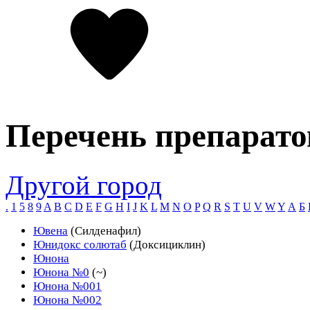
Перечень препарато
Другой город
.
1
5
8
9
A
B
C
D
E
F
G
H
I
J
K
L
M
N
O
P
Q
R
S
T
U
V
W
Y
А
Б
Ювена
(Силденафил)
Юнидокс солютаб
(Доксициклин)
Юнона
Юнона №0
(~)
Юнона №001
Юнона №002