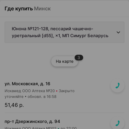
Где купить
Минск
Юнона №121-128, пессарий чашечно-
уретральный [d55], ×1, МП Симург Беларусь
3
На карте
ул. Московская, д. 16
Искамед ООО Аптека №20
Закрыто
уточняйте
обновл. в 16:58
51,46 р.
пр-т Дзержинского, д. 94
Искамед ООО Аптека №102
до 22:00