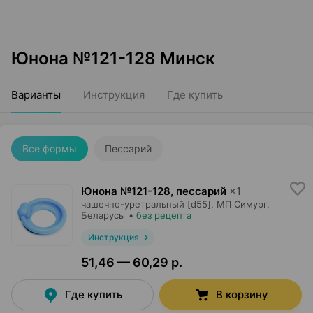
Юнона №121-128 Минск
Варианты
Инструкция
Где купить
Все формы
Пессарий
Юнона №121-128, пессарий
×
1
чашечно-уретральный [d55],
МП Симург
,
Беларусь
•
без рецепта
Инструкция
51,46 — 60,29 р.
Где купить
В корзину