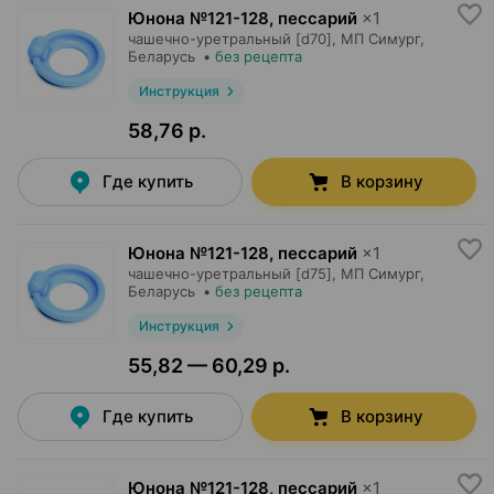
Юнона №121-128, пессарий
×
1
чашечно-уретральный [d70],
МП Симург
,
Беларусь
•
без рецепта
Инструкция
58,76 р.
Где купить
В корзину
Юнона №121-128, пессарий
×
1
чашечно-уретральный [d75],
МП Симург
,
Беларусь
•
без рецепта
Инструкция
55,82 — 60,29 р.
Где купить
В корзину
Юнона №121-128, пессарий
×
1