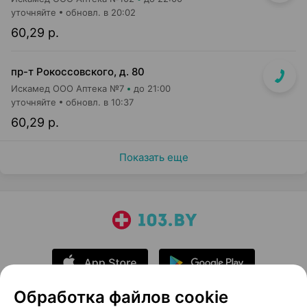
уточняйте
обновл. в 20:02
60,29 р.
пр-т Рокоссовского, д. 80
Искамед ООО Аптека №7
до 21:00
уточняйте
обновл. в 10:37
60,29 р.
Показать еще
Обработка файлов cookie