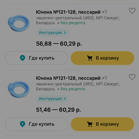
Юнона №121-128, пессарий
×
1
чашечно-уретральный [d60],
МП Симург
,
Беларусь
•
без рецепта
Инструкция
56,88 — 60,29 р.
Где купить
В корзину
Юнона №121-128, пессарий
×
1
чашечно-уретральный [d65],
МП Симург
,
Беларусь
•
без рецепта
Инструкция
51,46 — 60,29 р.
Где купить
В корзину