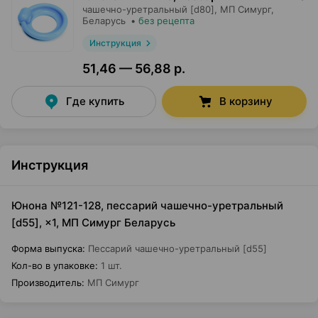
чашечно-уретральный [d80],
МП Симург
,
Беларусь
•
без рецепта
Инструкция
51,46 — 56,88 р.
Где купить
В корзину
Инструкция
Юнона №121-128, пессарий чашечно-уретральный
[d55], ×1, МП Симург Беларусь
Форма выпуска
:
Пессарий чашечно-уретральный [d55]
Кол-во в упаковке
:
1 шт.
Производитель
:
МП Симург