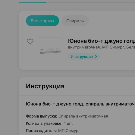
Все формы
Спираль
Юнона био-т джуно голд
внутриматочная,
МП Симург
, Бел
Инструкция
Инструкция
Юнона био-т джуно голд, спираль внутриматоч
Форма выпуска
:
Спираль внутриматочная
Кол-во в упаковке
:
1 шт.
Производитель
:
МП Симург