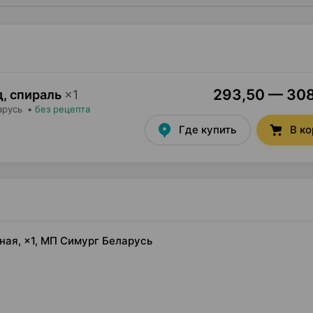
293,50 — 308
, спираль
×
1
арусь
•
без рецепта
Где купить
В к
ная, ×1, МП Симург Беларусь