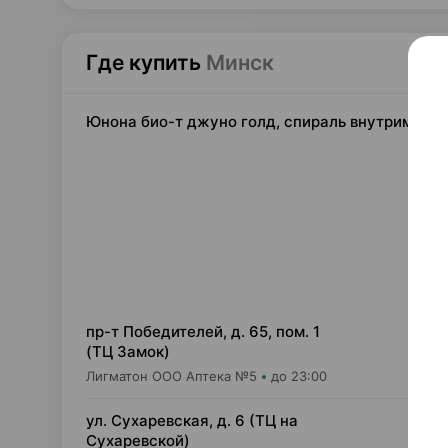
Где купить
Минск
Юнона био-т джуно голд, спираль внутриматоч
293
пр-т Победителей, д. 65, пом. 1
(ТЦ Замок)
Лигматон ООО Аптека №5
до 23:00
308
ул. Сухаревская, д. 6 (ТЦ на
Сухаревской)