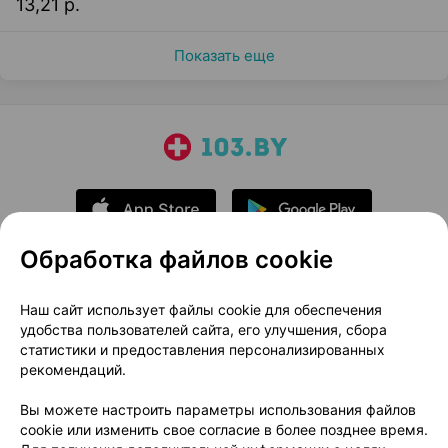
13,21 р.
Показать еще
Обработка файлов cookie
О проекте
Новости проекта
Наш сайт использует файлы cookie для обеспечения
удобства пользователей сайта, его улучшения, сбора
Размещение рекламы
Медицинский маркетинг
статистики и предоставления персонализированных
Публичный договор
Доставка
рекомендаций.
Пользовательское соглашение
Вы можете настроить параметры использования файлов
Способы оплаты
Вакансии
Партнеры
cookie или изменить свое согласие в более позднее время.
Написать руководителю 103.by