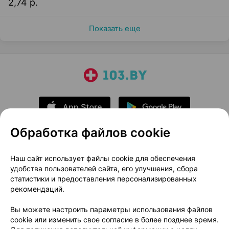
2,74 р.
Показать еще
Обработка файлов cookie
О проекте
Новости проекта
Наш сайт использует файлы cookie для обеспечения
удобства пользователей сайта, его улучшения, сбора
Размещение рекламы
Медицинский маркетинг
статистики и предоставления персонализированных
Публичный договор
Доставка
рекомендаций.
Пользовательское соглашение
Вы можете настроить параметры использования файлов
Способы оплаты
Вакансии
Партнеры
cookie или изменить свое согласие в более позднее время.
Написать руководителю 103.by