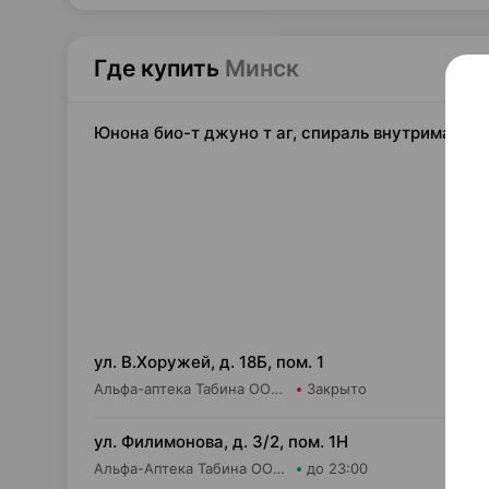
Где купить
Минск
Юнона био-т джуно т аг, спираль внутриматочн
25,
ул. В.Хоружей, д. 18Б, пом. 1
Альфа-аптека Табина ООО Аптека №11
Закрыто
25,
ул. Филимонова, д. 3/2, пом. 1Н
Альфа-Аптека Табина ООО Аптека №9
до 23:00