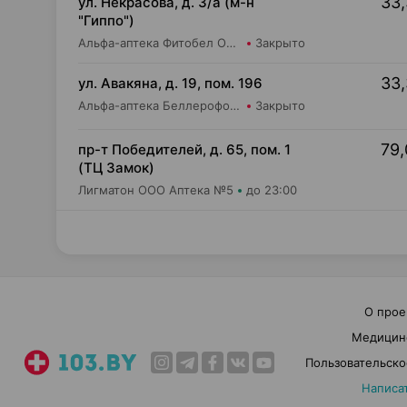
33,
ул. Некрасова, д. 3/а (м-н
"Гиппо")
Альфа-аптека Фитобел ООО Аптека №32
Закрыто
33,
ул. Авакяна, д. 19, пом. 196
Альфа-аптека Беллерофон ООО Аптека №10
Закрыто
79,
пр-т Победителей, д. 65, пом. 1
(ТЦ Замок)
Лигматон ООО Аптека №5
до 23:00
О прое
Медицин
Пользовательско
Написа