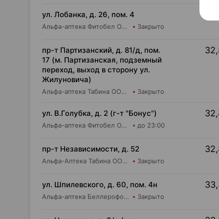
30,
ул. Лобанка, д. 26, пом. 4
Альфа-аптека Фитобел ООО Аптека №3
Закрыто
32,
пр-т Партизанский, д. 81/д, пом.
17 (м. Партизанская, подземный
переход, выход в сторону ул.
Жилуновича)
Альфа-аптека Табина ООО Аптека №23
Закрыто
32,
ул. В.Голубка, д. 2 (г-т "Бонус")
Альфа-аптека Фитобел ООО Аптека №19
до 23:00
32,
пр-т Независимости, д. 52
Альфа-Аптека Табина ООО Аптека №3
Закрыто
33,
ул. Шпилевского, д. 60, пом. 4н
Альфа-аптека Беллерофон ООО Аптека №1
Закрыто