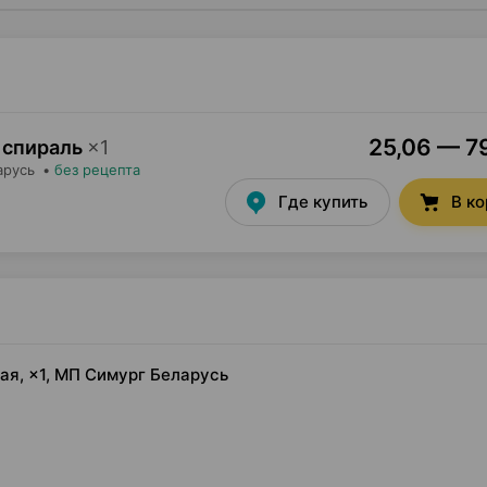
25,06 — 79
 спираль
×
1
арусь
•
без рецепта
Где купить
В к
ая, ×1, МП Симург Беларусь