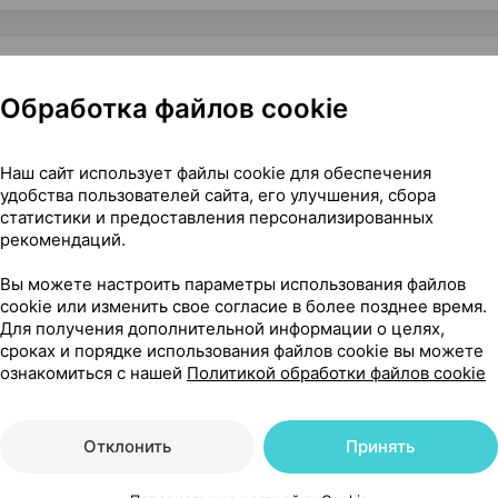
Обработка файлов cookie
ая, ×1, МП Симург Беларусь
Наш сайт использует файлы cookie для обеспечения
удобства пользователей сайта, его улучшения, сбора
статистики и предоставления персонализированных
рекомендаций.
10
На карте
Вы можете настроить параметры использования файлов
cookie или изменить свое согласие в более позднее время.
Для получения дополнительной информации о целях,
сроках и порядке использования файлов cookie вы можете
06 р.
1 шт.
обновл. вчера
ознакомиться с нашей
Политикой обработки файлов cookie
Отклонить
Принять
06 р.
1 шт.
обновл. в 08:08