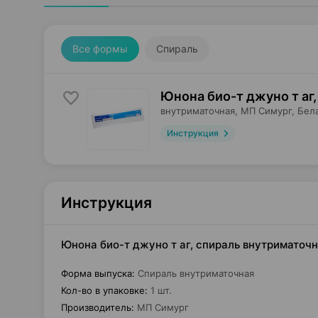
Все формы
Спираль
Юнона био-т джуно т аг,
внутриматочная,
МП Симург
, Бел
Инструкция
Инструкция
Юнона био-т джуно т аг, спираль внутриматочн
Форма выпуска
:
Спираль внутриматочная
Кол-во в упаковке
:
1 шт.
Производитель
:
МП Симург