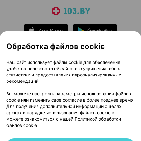
Обработка файлов cookie
О проекте
Новости проекта
Наш сайт использует файлы cookie для обеспечения
удобства пользователей сайта, его улучшения, сбора
Размещение рекламы
Медицинский маркетинг
статистики и предоставления персонализированных
Публичный договор
Доставка
рекомендаций.
Пользовательское соглашение
Вы можете настроить параметры использования файлов
Способы оплаты
Вакансии
Партнеры
cookie или изменить свое согласие в более позднее время.
Написать руководителю 103.by
Для получения дополнительной информации о целях,
сроках и порядке использования файлов cookie вы
Написать в поддержку
можете ознакомиться с нашей
Политикой обработки
Персональные настройки Cookie
файлов cookie
Обработка персональных данных