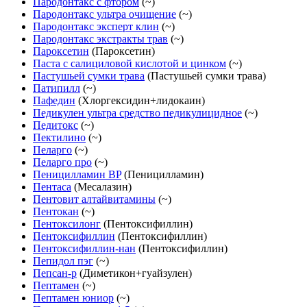
Пародонтакс с фтором
(~)
Пародонтакс ультра очищение
(~)
Пародонтакс эксперт клин
(~)
Пародонтакс экстракты трав
(~)
Пароксетин
(Пароксетин)
Паста с салициловой кислотой и цинком
(~)
Пастушьей сумки трава
(Пастушьей сумки трава)
Патипилл
(~)
Пафедин
(Хлоргексидин+лидокаин)
Педикулен ультра средство педикулицидное
(~)
Педитокс
(~)
Пектилино
(~)
Пеларго
(~)
Пеларго про
(~)
Пеницилламин BP
(Пеницилламин)
Пентаса
(Месалазин)
Пентовит алтайвитамины
(~)
Пентокан
(~)
Пентоксилонг
(Пентоксифиллин)
Пентоксифиллин
(Пентоксифиллин)
Пентоксифиллин-нан
(Пентоксифиллин)
Пепидол пэг
(~)
Пепсан-р
(Диметикон+гуайзулен)
Пептамен
(~)
Пептамен юниор
(~)