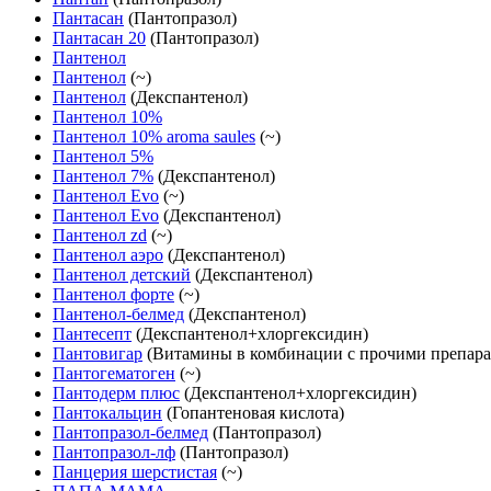
Пантасан
(Пантопразол)
Пантасан 20
(Пантопразол)
Пантенол
Пантенол
(~)
Пантенол
(Декспантенол)
Пантенол 10%
Пантенол 10% aroma saules
(~)
Пантенол 5%
Пантенол 7%
(Декспантенол)
Пантенол Evo
(~)
Пантенол Evo
(Декспантенол)
Пантенол zd
(~)
Пантенол аэро
(Декспантенол)
Пантенол детский
(Декспантенол)
Пантенол форте
(~)
Пантенол-белмед
(Декспантенол)
Пантесепт
(Декспантенол+хлоргексидин)
Пантовигар
(Витамины в комбинации с прочими препара
Пантогематоген
(~)
Пантодерм плюс
(Декспантенол+хлоргексидин)
Пантокальцин
(Гопантеновая кислота)
Пантопразол-белмед
(Пантопразол)
Пантопразол-лф
(Пантопразол)
Панцерия шерстистая
(~)