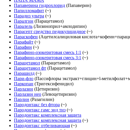
ПАПА МАМА
Папаверина гидрохлорид
(Папаверин)
Папилломафит
(~)
Парадиз ультра
(~)
Паралгин
(Парацетамол)
Паралель
(Лизиноприл+амлодипин)
Парасепт средство педикулицидное
(~)
Параскофен
(Ацетилсалициловая кислота+кофеин+парац
Парафайт
(~)
Парафин
(~)
Парафино-озокеритовая смесь 1:1
(~)
Парафино-озокеритовая смесь 3:1
(~)
Парацетамол
(Парацетамол)
Парацетамол фт
(Парацетамол)
Парашилд
(~)
Пари-фло
(Пассифлоры экстракт+глицин+l-метилфолат+м
Паркопан
(Тригексифенидил)
Парлазин
(Цетиризин)
Парлазин нео
(Левоцетиризин)
Парлин
(Разагилин)
Пародонтакс без фтора
(~)
Пародонтакс гамс энд тиз
(~)
Пародонтакс комплексная защита
Пародонтакс комплексная защита
(~)
Пародонтакс отбеливающая
(~)