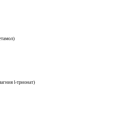
етамол)
агния l-трионат)