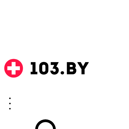
Поиск
Аптеки
Инструкции