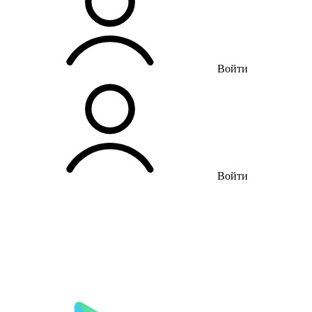
Войти
Войти