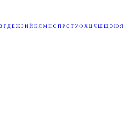
В
Г
Д
Е
Ж
З
И
Й
К
Л
М
Н
О
П
Р
С
Т
У
Ф
Х
Ц
Ч
Ш
Щ
Э
Ю
Я