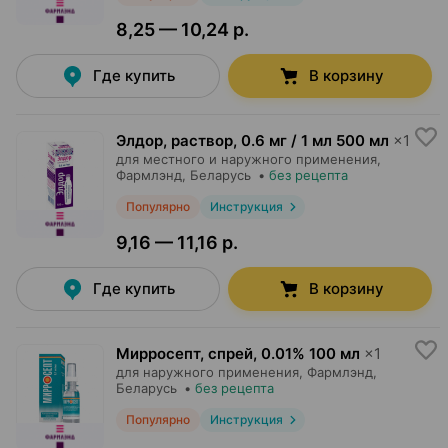
8,25 — 10,24 р.
Где купить
В корзину
Элдор, раствор
,
0.6 мг / 1 мл 500 мл
×
1
для местного и наружного применения,
Фармлэнд
, Беларусь
•
без рецепта
Популярно
Инструкция
9,16 — 11,16 р.
Где купить
В корзину
Мирросепт, спрей
,
0.01% 100 мл
×
1
для наружного применения,
Фармлэнд
,
Беларусь
•
без рецепта
Популярно
Инструкция