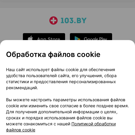
Обработка файлов cookie
О проекте
Новости проекта
Наш сайт использует файлы cookie для обеспечения
удобства пользователей сайта, его улучшения, сбора
Размещение рекламы
Медицинский маркетинг
статистики и предоставления персонализированных
Публичный договор
Доставка
рекомендаций.
Пользовательское соглашение
Вы можете настроить параметры использования файлов
Способы оплаты
Вакансии
Партнеры
cookie или изменить свое согласие в более позднее время.
Написать руководителю 103.by
Для получения дополнительной информации о целях,
сроках и порядке использования файлов cookie вы
Написать в поддержку
можете ознакомиться с нашей
Политикой обработки
Персональные настройки Cookie
файлов cookie