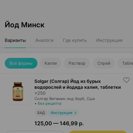
Йод Минск
Варианты
Аналоги
Где купить
Инструкция
Все формы
Капли
Раствор
Спрей
Табл
Solgar (Солгар) Йод из бурых
водорослей и йодида калия, таблетки
×
250
Солгар Витамин энд Херб
, Сша
•
без рецепта
БАД
Инструкция
125,00 — 146,99 р.