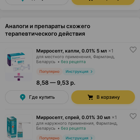
Аналоги и препараты схожего
терапевтического действия
Мирросепт, капли
,
0.01% 5 мл
×
1
для местного применения,
Фармлэнд
,
Беларусь
•
без рецепта
Популярно
Инструкция
8,58 — 9,53 р.
Где купить
В корзину
Мирросепт, спрей
,
0.01% 30 мл
×
1
для наружного применения,
Фармлэнд
,
Беларусь
•
без рецепта
Популярно
Инструкция