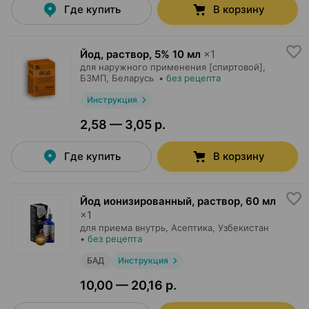
Где купить
В корзину
Йод, раствор
,
5% 10 мл
×
1
для наружного применения [спиртовой],
БЗМП
, Беларусь
•
без рецепта
Инструкция
2,58 — 3,05 р.
Где купить
В корзину
Йод ионизированный, раствор
,
60 мл
×
1
для приема внутрь,
Асептика
, Узбекистан
•
без рецепта
БАД
Инструкция
10,00 — 20,16 р.