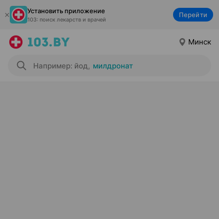
Установить приложение
Перейти
103: поиск лекарств и врачей
Минск
Например: йод
,
милдронат