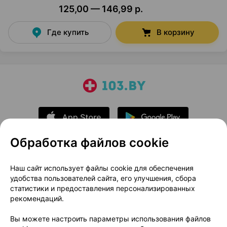
125,00 — 146,99 р.
Где купить
В корзину
Обработка файлов cookie
О проекте
Новости проекта
Наш сайт использует файлы cookie для обеспечения
удобства пользователей сайта, его улучшения, сбора
Размещение рекламы
Медицинский маркетинг
статистики и предоставления персонализированных
Публичный договор
Доставка
рекомендаций.
Пользовательское соглашение
Вы можете настроить параметры использования файлов
Способы оплаты
Вакансии
Партнеры