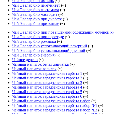
Чай Эвалар био имбирь
(~)
Чай Эвалар био иммунитет
(~)
Чай Эвалар био лактомама
(~)
Чай Эвалар био мастофит
(~)
Чай Эвалар био при диабете
(~)
Чай Эвалар био при кашле
(~)
Чай Эвалар био при повышенном содержании мочевой к
Чай Эвалар био при простуде
(~)
Чай Эвалар био ромашка
(~)
Чай Эвалар био успокаивающий вечерний
(~)
Чай Эвалар био успокаивающий дневной
(~)
Чай Эвалар био энергия
(~)
Чайное дерево
(~)
Чайный напиток белая лапчатка
(~)
Чайный напиток василек
(~)
Чайный напиток гарадзенская гарбата 1
(~)
Чайный напиток гарадзенская гарбата 2
(~)
Чайный напиток гарадзенская гарбата 3
(~)
Чайный напиток гарадзенская гарбата 4
(~)
Чайный напиток гарадзенская гарбата 5
(~)
Чайный напиток гарадзенская гарбата 6
(~)
Чайный напиток гарадзенская гарбата набор
(~)
Чайный напиток гарадзенская гарбата набор №1
(~)
Чайный напиток гарадзенская гарбата набор №3
(~)