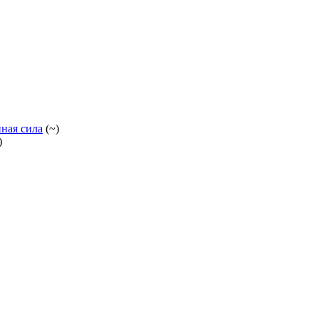
ная сила
(~)
)