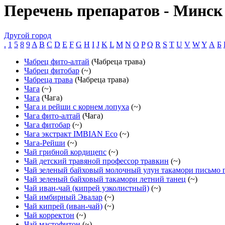
Перечень препаратов - Минск
Другой город
.
1
5
8
9
A
B
C
D
E
F
G
H
I
J
K
L
M
N
O
P
Q
R
S
T
U
V
W
Y
А
Б
Чабрец фито-алтай
(Чабреца трава)
Чабрец фитобар
(~)
Чабреца трава
(Чабреца трава)
Чага
(~)
Чага
(Чага)
Чага и рейши с корнем лопуха
(~)
Чага фито-алтай
(Чага)
Чага фитобар
(~)
Чага экстракт IMBIAN Eco
(~)
Чага-Рейши
(~)
Чай грибной кордицепс
(~)
Чай детский травяной профессор травкин
(~)
Чай зеленый байховый молочный улун такамори письмо 
Чай зеленый байховый такамори летний танец
(~)
Чай иван-чай (кипрей узколистный)
(~)
Чай имбирный Эвалар
(~)
Чай кипрей (иван-чай)
(~)
Чай корректон
(~)
Чай мастофитон
(~)