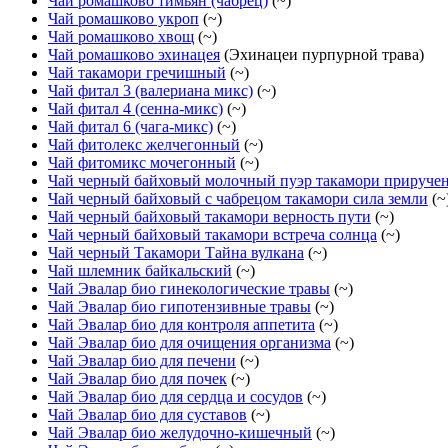
Чай ромашково тимьян (чабрец)
(~)
Чай ромашково укроп
(~)
Чай ромашково хвощ
(~)
Чай ромашково эхинацея
(Эхинацеи пурпурной трава)
Чай такамори гречишный
(~)
Чай фитал 3 (валериана микс)
(~)
Чай фитал 4 (сенна-микс)
(~)
Чай фитал 6 (чага-микс)
(~)
Чай фитолекс желчегонный
(~)
Чай фитомикс мочегонный
(~)
Чай черный байховый молочный пуэр такамори приручен
Чай черный байховый с чабрецом такамори сила земли
(~
Чай черный байховый такамори верность пути
(~)
Чай черный байховый такамори встреча солнца
(~)
Чай черный Такамори Тайна вулкана
(~)
Чай шлемник байкальский
(~)
Чай Эвалар био гинекологические травы
(~)
Чай Эвалар био гипотензивные травы
(~)
Чай Эвалар био для контроля аппетита
(~)
Чай Эвалар био для очищения организма
(~)
Чай Эвалар био для печени
(~)
Чай Эвалар био для почек
(~)
Чай Эвалар био для сердца и сосудов
(~)
Чай Эвалар био для суставов
(~)
Чай Эвалар био желудочно-кишечный
(~)