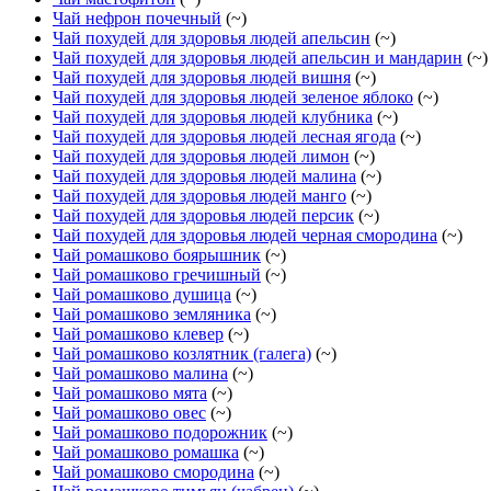
Чай нефрон почечный
(~)
Чай похудей для здоровья людей апельсин
(~)
Чай похудей для здоровья людей апельсин и мандарин
(~)
Чай похудей для здоровья людей вишня
(~)
Чай похудей для здоровья людей зеленое яблоко
(~)
Чай похудей для здоровья людей клубника
(~)
Чай похудей для здоровья людей лесная ягода
(~)
Чай похудей для здоровья людей лимон
(~)
Чай похудей для здоровья людей малина
(~)
Чай похудей для здоровья людей манго
(~)
Чай похудей для здоровья людей персик
(~)
Чай похудей для здоровья людей черная смородина
(~)
Чай ромашково боярышник
(~)
Чай ромашково гречишный
(~)
Чай ромашково душица
(~)
Чай ромашково земляника
(~)
Чай ромашково клевер
(~)
Чай ромашково козлятник (галега)
(~)
Чай ромашково малина
(~)
Чай ромашково мята
(~)
Чай ромашково овес
(~)
Чай ромашково подорожник
(~)
Чай ромашково ромашка
(~)
Чай ромашково смородина
(~)