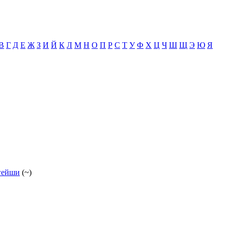
В
Г
Д
Е
Ж
З
И
Й
К
Л
М
Н
О
П
Р
С
Т
У
Ф
Х
Ц
Ч
Ш
Щ
Э
Ю
Я
гейши
(~)