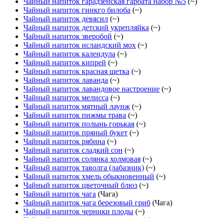
Чайный напиток гарадзенская гарбата набор №5
(~)
Чайный напиток гинкго билоба
(~)
Чайный напиток девясил
(~)
Чайный напиток детский укрепляйка
(~)
Чайный напиток зверобой
(~)
Чайный напиток исландский мох
(~)
Чайный напиток календула
(~)
Чайный напиток кипрей
(~)
Чайный напиток красная щетка
(~)
Чайный напиток лаванда
(~)
Чайный напиток лавандовое настроение
(~)
Чайный напиток мелисса
(~)
Чайный напиток мятный лаунж
(~)
Чайный напиток пижмы трава
(~)
Чайный напиток полынь горькая
(~)
Чайный напиток пряный букет
(~)
Чайный напиток рябина
(~)
Чайный напиток сладкий сон
(~)
Чайный напиток солянка холмовая
(~)
Чайный напиток таволга (лабазник)
(~)
Чайный напиток хмель обыкновенный
(~)
Чайный напиток цветочный блюз
(~)
Чайный напиток чага
(Чага)
Чайный напиток чага березовый гриб
(Чага)
Чайный напиток черники плоды
(~)