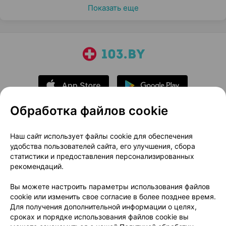
Показать еще
Обработка файлов cookie
О проекте
Новости проекта
Наш сайт использует файлы cookie для обеспечения
удобства пользователей сайта, его улучшения, сбора
Размещение рекламы
Медицинский маркетинг
статистики и предоставления персонализированных
Публичный договор
Доставка
рекомендаций.
Пользовательское соглашение
Вы можете настроить параметры использования файлов
Способы оплаты
Вакансии
Партнеры
cookie или изменить свое согласие в более позднее время.
Написать руководителю 103.by
Для получения дополнительной информации о целях,
сроках и порядке использования файлов cookie вы
Написать в поддержку