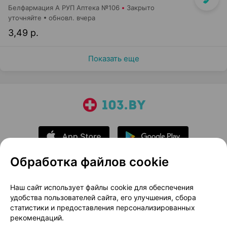
Белфармация А РУП Аптека №106
Закрыто
уточняйте
обновл. вчера
3,49 р.
Показать еще
Обработка файлов cookie
О проекте
Новости проекта
Наш сайт использует файлы cookie для обеспечения
удобства пользователей сайта, его улучшения, сбора
Размещение рекламы
Медицинский маркетинг
статистики и предоставления персонализированных
Публичный договор
Доставка
рекомендаций.