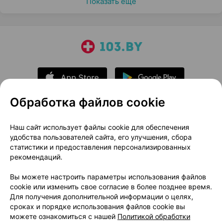
Показать еще
Обработка файлов cookie
О проекте
Новости проекта
Наш сайт использует файлы cookie для обеспечения
удобства пользователей сайта, его улучшения, сбора
Размещение рекламы
Медицинский маркетинг
статистики и предоставления персонализированных
Публичный договор
Доставка
рекомендаций.
Пользовательское соглашение
Вы можете настроить параметры использования файлов
Способы оплаты
Вакансии
Партнеры
cookie или изменить свое согласие в более позднее время.
Написать руководителю 103.by
Для получения дополнительной информации о целях,
сроках и порядке использования файлов cookie вы
Написать в поддержку
можете ознакомиться с нашей
Политикой обработки