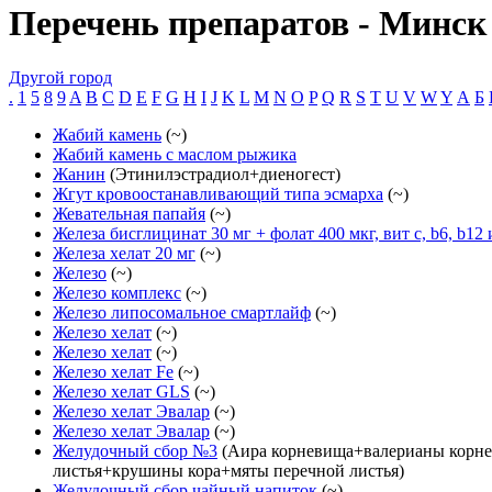
Перечень препаратов - Минск
Другой город
.
1
5
8
9
A
B
C
D
E
F
G
H
I
J
K
L
M
N
O
P
Q
R
S
T
U
V
W
Y
А
Б
Жабий камень
(~)
Жабий камень с маслом рыжика
Жанин
(Этинилэстрадиол+диеногест)
Жгут кровоостанавливающий типа эсмарха
(~)
Жевательная папайя
(~)
Железа бисглицинат 30 мг + фолат 400 мкг, вит с, b6, b12
Железа хелат 20 мг
(~)
Железо
(~)
Железо комплекс
(~)
Железо липосомальное смартлайф
(~)
Железо хелат
(~)
Железо хелат
(~)
Железо хелат Fe
(~)
Железо хелат GLS
(~)
Железо хелат Эвалар
(~)
Железо хелат Эвалар
(~)
Желудочный сбор №3
(Аира корневища+валерианы корн
листья+крушины кора+мяты перечной листья)
Желудочный сбор чайный напиток
(~)