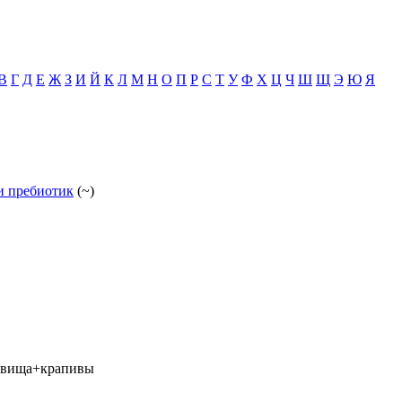
В
Г
Д
Е
Ж
З
И
Й
К
Л
М
Н
О
П
Р
С
Т
У
Ф
Х
Ц
Ч
Ш
Щ
Э
Ю
Я
 и пребиотик
(~)
евища+крапивы