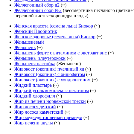
Желчегонный сбор n2
(~)
Желчегонный сбор №2
(Бессмертника песчаного цветки
перечной листья+кориандра плоды)
Женская красота (семена льна) Биокор
(~)
Женский Пробиотик
Женское здоровье (семена льна) Биокор
(~)
Женьшеневый
Женьшень
(~)
Женьшень форте с витамином с экстракт вис
(~)
Женьшень+элеутерококк
(~)
Женьшеня настойка
(Женьшень)
Живокост (окопник) пчелиный яд
(~)
Живокост (окопник) с бишофитом
(~)
Живокост (окопник) с хондроитином
(~)
Жидкий пластырь
(~)
Жидкий уголь комплекс с пектином
(~)
Жидкий хлорофилл
(~)
Жир из печени норвежской трески
(~)
Жир лосося детский
(~)
Жир лосося камчатский
(~)
Жир медведя топленый премиум
(~)
Жир печени акулы
(~)