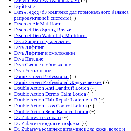
Dietelle Express Теанин 250 мг
(~)
DigitExtra
Dim & egcg+d3 комплекс для гормонального баланса
репродуктивной системы
(~)
Discreet Air Multiform
Discreet Deo Spring Breeze
Discreet Deo Water Lily Multiform
Diva Защита и укрепление
Diva Лифтинг
Diva Лифтинг и омоложение
Diva Питание
Diva Сияние и обновление
Diva Увлажнение
Domix Green Professional
(~)
Domix Green Professional Жидкое лезвие
(~)
Double Action Anti Dandruff Lotion
(~)
Double Action Dermo Calm Lotion
(~)
Double Action Hair Repair Lotion А + В
(~)
Double Action Loss Control Lotion
(~)
Double Action Sebo Balance Lotion
(~)
Dr. Zubareva весолайт
(~)
Dr. Zubareva индол гептофлекс
(~)
Dr. Zubareva комплекс витаминов для кожи, волос и