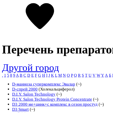
Перечень препарато
Другой город
.
1
5
8
9
A
B
C
D
E
F
G
H
I
J
K
L
M
N
O
P
Q
R
S
T
U
V
W
Y
А
Б
D-манноза суперкомплекс Эвалар
(~)
D-спрей 2000
(Холекальциферол)
D.I.Y. Salon Technology
(~)
D.I.Y. Salon Technology Protein Concentrate
(~)
D3 2000 ме+цинк+с комплекс в сезон простуд
(~)
D3 Smart
(~)