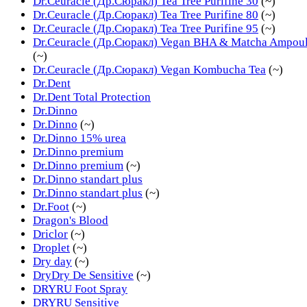
Dr.Ceuracle (Др.Сюракл) Tea Tree Purifine 30
(~)
Dr.Ceuracle (Др.Сюракл) Tea Tree Purifine 80
(~)
Dr.Ceuracle (Др.Сюракл) Tea Tree Purifine 95
(~)
Dr.Ceuracle (Др.Сюракл) Vegan BHA & Matcha Ampou
(~)
Dr.Ceuracle (Др.Сюракл) Vegan Kombucha Tea
(~)
Dr.Dent
Dr.Dent Total Protection
Dr.Dinno
Dr.Dinno
(~)
Dr.Dinno 15% urea
Dr.Dinno premium
Dr.Dinno premium
(~)
Dr.Dinno standart plus
Dr.Dinno standart plus
(~)
Dr.Foot
(~)
Dragon's Blood
Driclor
(~)
Droplet
(~)
Dry day
(~)
DryDry De Sensitive
(~)
DRYRU Foot Spray
DRYRU Sensitive