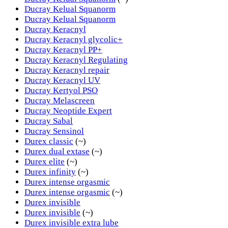
Ducray Kelual Squanorm
Ducray Kelual Squanorm
Ducray Keracnyl
Ducray Keracnyl glycolic+
Ducray Keracnyl PP+
Ducray Keracnyl Regulating
Ducray Keracnyl repair
Ducray Keracnyl UV
Ducray Kertyol PSO
Ducray Melascreen
Ducray Neoptide Expert
Ducray Sabal
Ducray Sensinol
Durex classic
(~)
Durex dual extase
(~)
Durex elite
(~)
Durex infinity
(~)
Durex intense orgasmic
Durex intense orgasmic
(~)
Durex invisible
Durex invisible
(~)
Durex invisible extra lube