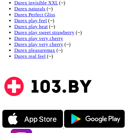
Durex invisible XXL
(~)
Durex naturals
(~)
Durex Perfect Gliss
Durex play feel
(~)
Durex play heat
(~)
Durex play sweet strawberry
(~)
Durex play very cherry
Durex play very cherry
(~)
Durex pleasuremax
(~)
Durex real feel
(~)