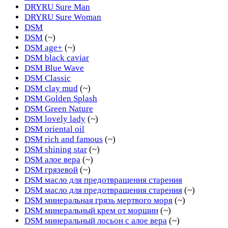
DRYRU Sure Man
DRYRU Sure Woman
DSM
DSM
(~)
DSM age+
(~)
DSM black caviar
DSM Blue Wave
DSM Classic
DSM clay mud
(~)
DSM Golden Splash
DSM Green Nature
DSM lovely lady
(~)
DSM oriental oil
DSM rich and famous
(~)
DSM shining star
(~)
DSM алое вера
(~)
DSM грязевой
(~)
DSM масло для предотвращения старения
DSM масло для предотвращения старения
(~)
DSM минеральная грязь мертвого моря
(~)
DSM минеральный крем от морщин
(~)
DSM минеральный лосьон с алое вера
(~)