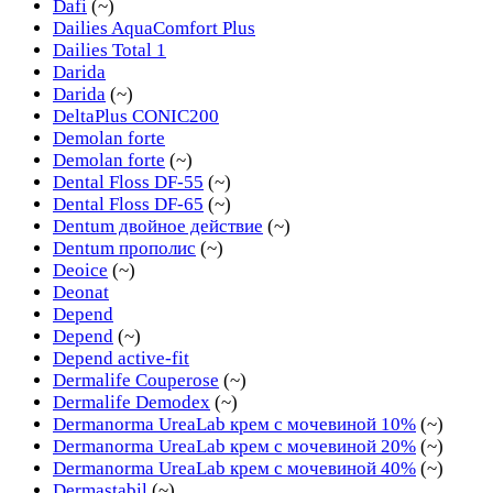
Dafi
(~)
Dailies AquaComfort Plus
Dailies Total 1
Darida
Darida
(~)
DeltaPlus CONIC200
Demolan forte
Demolan forte
(~)
Dental Floss DF-55
(~)
Dental Floss DF-65
(~)
Dentum двойное действие
(~)
Dentum прополис
(~)
Deoice
(~)
Deonat
Depend
Depend
(~)
Depend active-fit
Dermalife Couperose
(~)
Dermalife Demodex
(~)
Dermanorma UreaLab крем с мочевиной 10%
(~)
Dermanorma UreaLab крем с мочевиной 20%
(~)
Dermanorma UreaLab крем с мочевиной 40%
(~)
Dermastabil
(~)