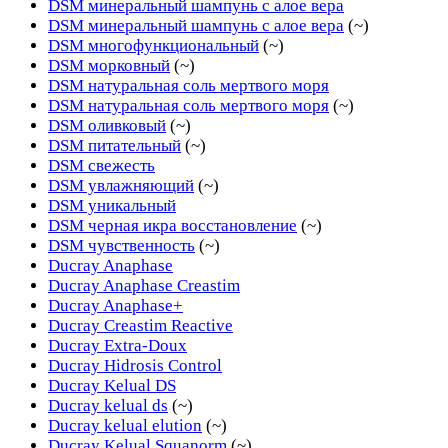
DSM минеральный шампунь с алое вера
DSM минеральный шампунь с алое вера
(~)
DSM многофункциональный
(~)
DSM морковный
(~)
DSM натуральная соль мертвого моря
DSM натуральная соль мертвого моря
(~)
DSM оливковый
(~)
DSM питательный
(~)
DSM свежесть
DSM увлажняющий
(~)
DSM уникальный
DSM черная икра восстановление
(~)
DSM чувственность
(~)
Ducray Anaphase
Ducray Anaphase Creastim
Ducray Anaphase+
Ducray Creastim Reactive
Ducray Extra-Doux
Ducray Hidrosis Control
Ducray Kelual DS
Ducray kelual ds
(~)
Ducray kelual elution
(~)
Ducray Kelual Squanorm
(~)