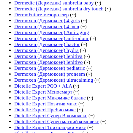
Dermedic (Дермедик) sunbrella baby
(~)
Dermedic (Дермедик) sunbrella dry touch
(~)
DermoFuture мезороллер
(~)
Dermoxen (Дермоксен) 4 girls
(~)
Dermoxen (Дермоксен) 4 men
(~)
Dermoxen (Дермоксен) Anti-aging
Dermoxen (Дермоксен) anti-odour
(~)
Dermoxen (Дермоксен) bactor
(~)
Dermoxen (Дермоксен) hydra
(~)
Dermoxen (Дермоксен) lenitiva
(~)
Dermoxen (Дермоксен) lenitivo
(~)
Dermoxen (Дермоксен) pediatric
(~)
Dermoxen (Дермоксен) proneem
(~)
Dermoxen (Дермоксен) ultracalming
(~)
Dietelle Expert PQQ + ALA
(~)
Dietelle Expert Меносмарт
(~)
Dietelle Expert Микомикс баланс
(~)
Dietelle Expert Позитив микс
(~)
Dietelle Expert Пребио микс
(~)
Dietelle Expert Супер B-комплекс
(~)
Dietelle Expert Супер магний комплекс
(~)
Dietelle Expert Трихолоджи микс
(~)