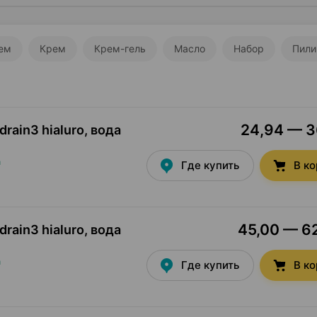
ем
Крем
Крем-гель
Масло
Набор
Пили
24,94 — 36
rain3 hialuro, вода
а
Где купить
В к
45,00 — 62
rain3 hialuro, вода
2
а
Где купить
В к