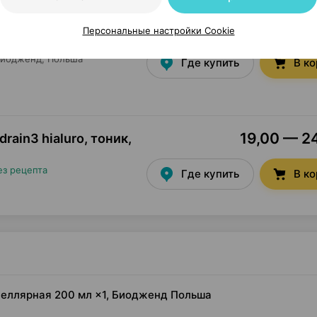
53,78 — 74
rain3 hialuro,
Персональные настройки Cookie
иодженд
, Польша
Где купить
В к
19,00 — 24
rain3 hialuro, тоник
,
ез рецепта
Где купить
В к
ицеллярная 200 мл ×1, Биодженд Польша