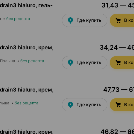
31,43 — 45
rain3 hialuro, гель-
а
•
без рецепта
Где купить
В к
34,24 — 46
rain3 hialuro, крем
,
 Польша
•
без рецепта
Где купить
В к
47,73 — 6
rain3 hialuro, крем
,
ольша
•
без рецепта
Где купить
В к
46,82 — 66
rain3 hialuro, крем
,