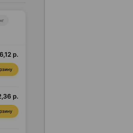
нг
,12 р.
орзину
,36 р.
орзину