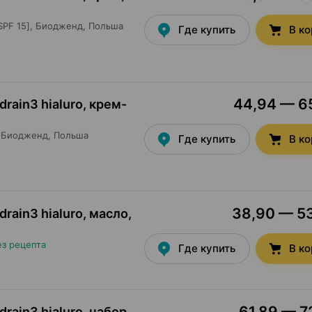
PF 15],
Биодженд
, Польша
Где купить
В к
44,94 — 65
rain3 hialuro, крем-
Биодженд
, Польша
Где купить
В к
38,90 — 53
rain3 hialuro, масло
,
ез рецепта
Где купить
В к
61,89 — 72
rain3 hialuro, набор