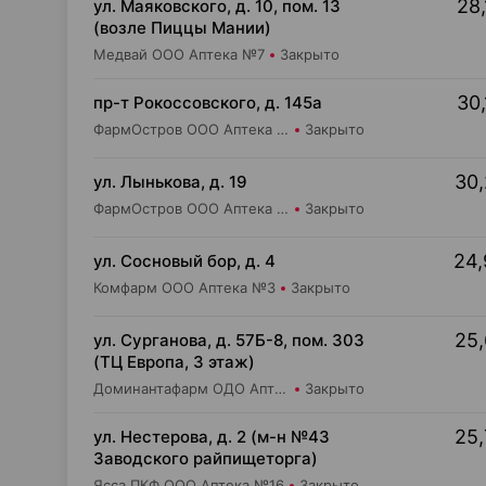
28,
ул. Маяковского, д. 10, пом. 13
(возле Пиццы Мании)
Медвай ООО Аптека №7
Закрыто
30,
пр-т Рокоссовского, д. 145а
ФармОстров ООО Аптека №9 на Рокоссовского
Закрыто
30,
ул. Лынькова, д. 19
ФармОстров ООО Аптека №7 на Лынькова
Закрыто
24,
ул. Сосновый бор, д. 4
Комфарм ООО Аптека №3
Закрыто
25,
ул. Сурганова, д. 57Б-8, пом. 303
(ТЦ Европа, 3 этаж)
Доминантафарм ОДО Аптека №37
Закрыто
25,
ул. Нестерова, д. 2 (м-н №43
Заводского райпищеторга)
Ясса ПКФ ООО Аптека №16
Закрыто