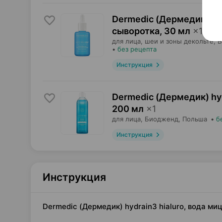
Dermedic (Дермедик) hyd
сыворотка
,
30 мл
×
1
для лица, шеи и зоны декольте,
Б
•
без рецепта
Инструкция
Dermedic (Дермедик) hyd
200 мл
×
1
для лица,
Биодженд
, Польша
•
б
Инструкция
Инструкция
Dermedic (Дермедик) hydrain3 hialuro, вода м