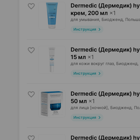
Dermedic (Дермедик) hyd
крем
,
200 мл
×
1
для умывания,
Биодженд
, Польш
Инструкция
Dermedic (Дермедик) hyd
15 мл
×
1
для кожи вокруг глаз,
Биодженд
,
Инструкция
Dermedic (Дермедик) hyd
50 мл
×
1
для лица [ночной],
Биодженд
, П
Инструкция
Dermedic (Дермедик) hyd