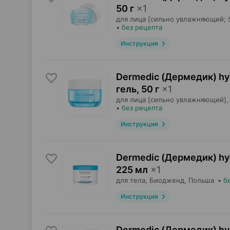
50 г
×
1
для лица [сильно увлажняющий; S
•
без рецепта
Инструкция
Dermedic (Дермедик) hyd
гель
,
50 г
×
1
для лица [сильно увлажняющий],
•
без рецепта
Инструкция
Dermedic (Дермедик) hyd
225 мл
×
1
для тела,
Биодженд
, Польша
•
б
Инструкция
Dermedic (Дермедик) hyd