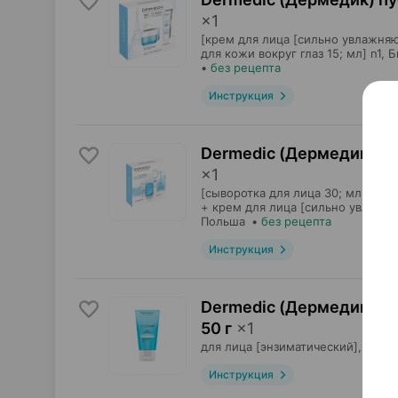
×
1
[крем для лица [сильно увлажняю
для кожи вокруг глаз 15; мл] n1,
Б
•
без рецепта
Инструкция
Dermedic (Дермедик) hyd
×
1
[сыворотка для лица 30; мл + кре
+ крем для лица [сильно увлажня
Польша
•
без рецепта
Инструкция
Dermedic (Дермедик) hyd
50 г
×
1
для лица [энзиматический],
Биод
Инструкция