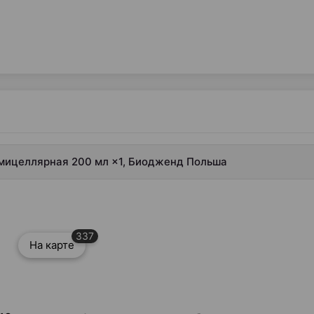
а мицеллярная 200 мл ×1, Биодженд Польша
337
На карте