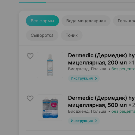
Все формы
Вода мицеллярная
Гель-кр
Сыворотка
Тоник
Dermedic (Дермедик) hyd
мицеллярная
,
200 мл
×
1
Биодженд
, Польша
•
без рецепт
Инструкция
Dermedic (Дермедик) hyd
мицеллярная
,
500 мл
×
Биодженд
, Польша
•
без рецепт
Инструкция