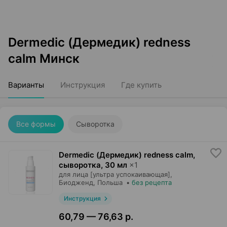
Dermedic (Дермедик) redness
calm Минск
Варианты
Инструкция
Где купить
Все формы
Сыворотка
Dermedic (Дермедик) redness calm,
сыворотка
,
30 мл
×
1
для лица [ультра успокаивающая],
Биодженд
, Польша
•
без рецепта
Инструкция
60,79 — 76,63 р.