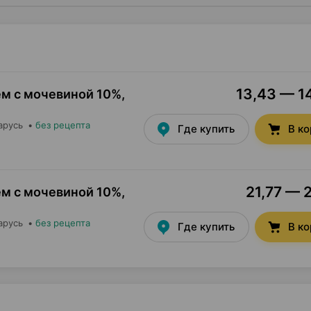
13,43 — 14
м с мочевиной 10%,
арусь
•
без рецепта
Где купить
В к
21,77 — 2
м с мочевиной 10%,
арусь
•
без рецепта
Где купить
В к