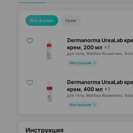
Все формы
Крем
Dermanorma UreaLab кре
крем
,
200 мл
×
1
для тела,
Матбеа Косметикс
, Бел
Инструкция
Dermanorma UreaLab кре
крем
,
400 мл
×
1
для тела,
Матбеа Косметикс
, Бел
Инструкция
Инструкция