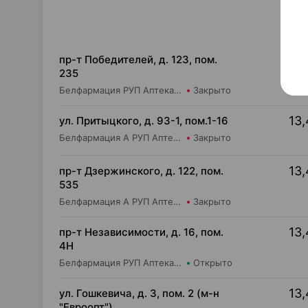
13,
пр-т Победителей, д. 123, пом.
235
Белфармация РУП Аптека №104
Закрыто
13,
ул. Притыцкого, д. 93-1, пом.1-16
Белфармация А РУП Аптека №91
Закрыто
13,
пр-т Дзержинского, д. 122, пом.
535
Белфармация А РУП Аптека №20
Закрыто
13,
пр-т Независимости, д. 16, пом.
4Н
Белфармация РУП Аптека №13 (дежурная)
Открыто
13,
ул. Гошкевича, д. 3, пом. 2 (м-н
"Евроопт")