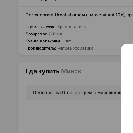
Dermanorma UreaLab крем с мочевиной 10%, кре
Форма выпуска
:
Крем для тела
Дозировка
:
200 мл
Кол-во в упаковке
:
1 шт.
Производитель
:
Матбеа Косметикс
Где купить
Минск
Dermanorma UreaLab крем с мочевиной 10%, 