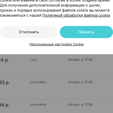
cookie или изменить свое согласие в более позднее время.
Для получения дополнительной информации о целях,
 таблетки ×30, Биотерра Беларусь
сроках и порядке использования файлов cookie вы можете
ознакомиться с нашей
Политикой обработки файлов cookie
555
Отклонить
Принять
На карте
Персональные настройки Cookie
24 р.
1 шт.
обновл. в 17:08
83 р.
уточняйте
обновл. в 17:06
34 р.
уточняйте
обновл. в 17:06