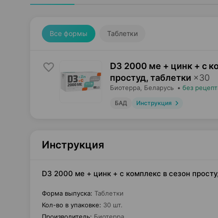
Все формы
Таблетки
D3 2000 ме + цинк + с к
простуд, таблетки
×
30
Биотерра
, Беларусь
•
без рецепт
БАД
Инструкция
Инструкция
D3 2000 ме + цинк + с комплекс в сезон прост
Форма выпуска
:
Таблетки
Кол-во в упаковке
:
30 шт.
Производитель
:
Биотерра