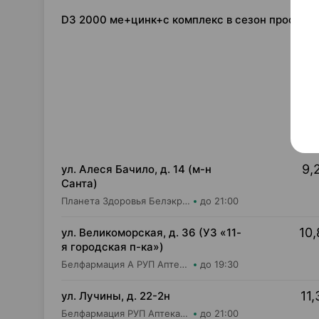
D3 2000 ме+цинк+с комплекс в сезон простуд,
9,
ул. Алеся Бачило, д. 14 (м-н
Санта)
Планета Здоровья Белэкрос ОДО Аптека №2
до 21:00
10,
ул. Великоморская, д. 36 (УЗ «11-
я городская п-ка»)
Белфармация А РУП Аптека №5
до 19:30
11,
ул. Лучины, д. 22-2н
Белфармация РУП Аптека №4
до 21:00