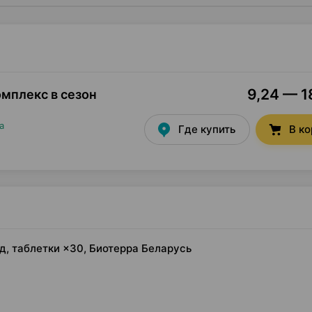
9,24 — 18
омплекс в сезон
а
Где купить
В к
уд, таблетки ×30, Биотерра Беларусь