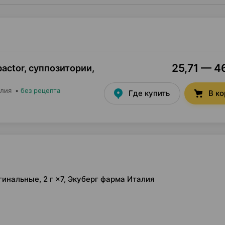
25,71 — 46
actor, суппозитории
,
алия
•
без рецепта
Где купить
В к
гинальные, 2 г ×7, Экуберг фарма Италия