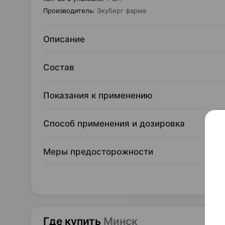
Производитель
:
Экуберг фарма
Описание
Состав
Показания к применению
Способ применения и дозировка
Меры предосторожности
Где купить
Минск