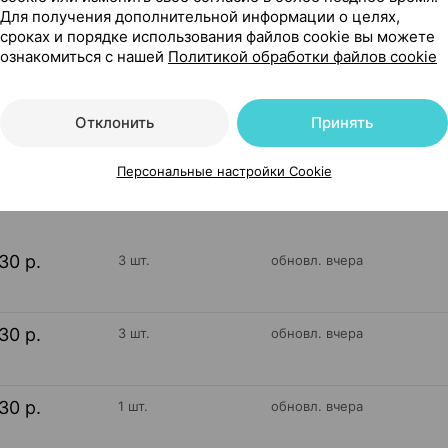
Для получения дополнительной информации о целях,
сроках и порядке использования файлов cookie вы можете
гинальные, 2 г ×7, Экуберг фарма Италия
ознакомиться с нашей
Политикой обработки файлов cookie
Отклонить
Принять
730
На карте
Персональные настройки Cookie
30 р.
3 шт.
обновл. вчера
30 р.
3 шт.
обновл. вчера
30 р.
1 шт.
обновл. вчера