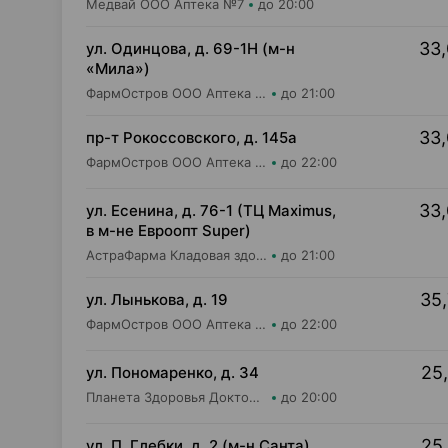
Медвай ООО Аптека №7
до 20:00
33,
ул. Одинцова, д. 69-1Н (м-н
«Мила»)
ФармОстров ООО Аптека №16 на Одинцова
до 21:00
33,
пр-т Рокоссовского, д. 145а
ФармОстров ООО Аптека №9 на Рокоссовского
до 22:00
33,
ул. Есенина, д. 76-1 (ТЦ Maximus,
в м-не Евроопт Super)
АстраФарма Кладовая здоровья ООО Аптека №9
до 21:00
35,
ул. Лынькова, д. 19
ФармОстров ООО Аптека №7 на Лынькова
до 22:00
25,
ул. Пономаренко, д. 34
Планета Здоровья Доктор Время ООО Аптека №53
до 20:00
25,
ул. П. Глебки, д. 2 (м-н Санта)