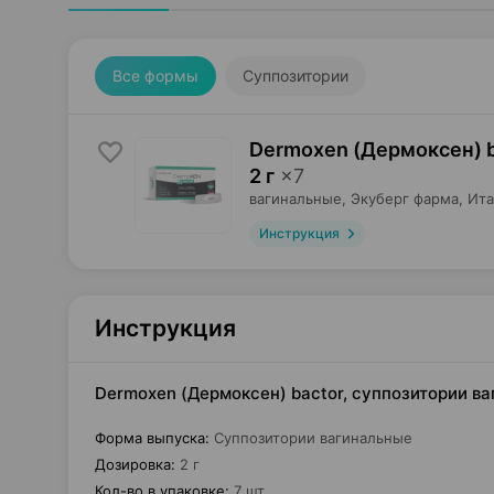
Все формы
Суппозитории
Dermoxen (Дермоксен) b
2 г
×
7
вагинальные,
Экуберг фарма
, Ит
Инструкция
Инструкция
Dermoxen (Дермоксен) bactor, суппозитории ва
Форма выпуска
:
Суппозитории вагинальные
Дозировка
:
2 г
Кол-во в упаковке
:
7 шт.