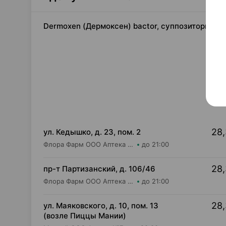
Dermoxen (Дермоксен) bactor, суппозитории ва
28,
ул. Кедышко, д. 23, пом. 2
Флора Фарм ООО Аптека №21
до 21:00
28,
пр-т Партизанский, д. 106/46
Флора Фарм ООО Аптека №20
до 21:00
28,
ул. Маяковского, д. 10, пом. 13
(возле Пиццы Мании)