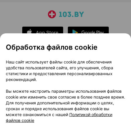
Обработка файлов cookie
О проекте
Новости проекта
Наш сайт использует файлы cookie для обеспечения
удобства пользователей сайта, его улучшения, сбора
Размещение рекламы
Медицинский маркетинг
статистики и предоставления персонализированных
Публичный договор
Доставка
рекомендаций.
Пользовательское соглашение
Вы можете настроить параметры использования файлов
Способы оплаты
Вакансии
Партнеры
cookie или изменить свое согласие в более позднее время.
Написать руководителю 103.by
Для получения дополнительной информации о целях,
сроках и порядке использования файлов cookie вы
Написать в поддержку
можете ознакомиться с нашей
Политикой обработки
Персональные настройки Cookie
файлов cookie
Обработка персональных данных