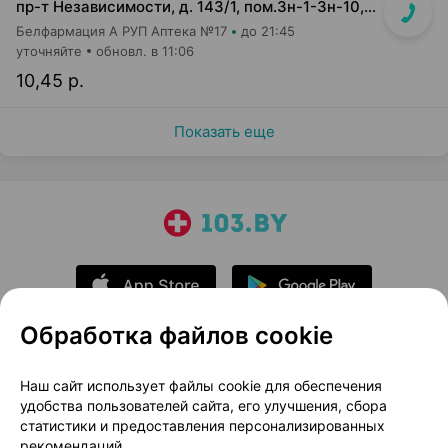
пр-т Независимости, д. 143/1, пом.3н-1-3н-10, 3н-23, 3н-26
Белфармация А РУП Аптека №17
до 21:45
уточняйте
обновл. в 11:06
10,45 р.
Показать еще
Обработка файлов cookie
О проекте
Новости проекта
Наш сайт использует файлы cookie для обеспечения
удобства пользователей сайта, его улучшения, сбора
Размещение рекламы
Медицинский маркетинг
статистики и предоставления персонализированных
Публичный договор
Доставка
рекомендаций.