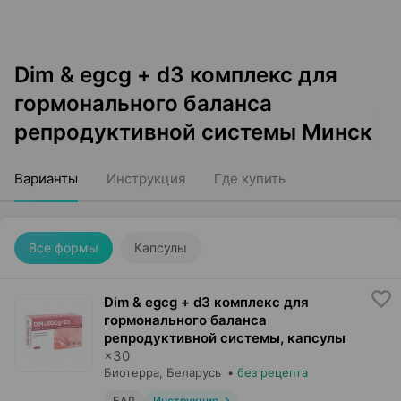
Dim & egcg + d3 комплекс для
гормонального баланса
репродуктивной системы Минск
Варианты
Инструкция
Где купить
Все формы
Капсулы
Dim & egcg + d3 комплекс для
гормонального баланса
репродуктивной системы, капсулы
×
30
Биотерра
, Беларусь
•
без рецепта
БАД
Инструкция