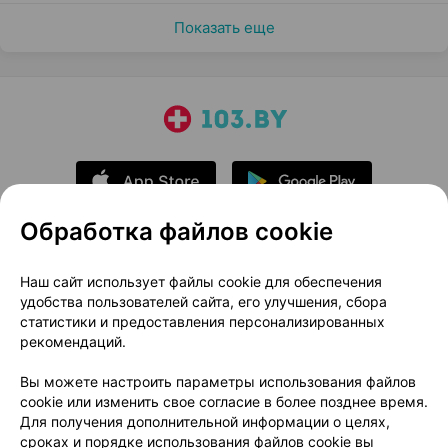
Показать еще
Обработка файлов cookie
О проекте
Новости проекта
Наш сайт использует файлы cookie для обеспечения
удобства пользователей сайта, его улучшения, сбора
Размещение рекламы
Медицинский маркетинг
статистики и предоставления персонализированных
Публичный договор
Доставка
рекомендаций.
Пользовательское соглашение
Вы можете настроить параметры использования файлов
Способы оплаты
Вакансии
Партнеры
cookie или изменить свое согласие в более позднее время.
Написать руководителю 103.by
Для получения дополнительной информации о целях,
сроках и порядке использования файлов cookie вы
Написать в поддержку