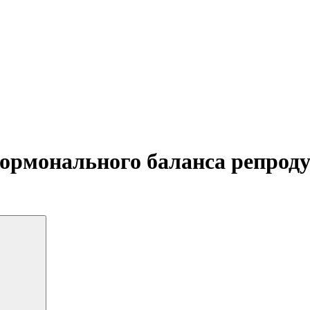
гормонального баланса репрод