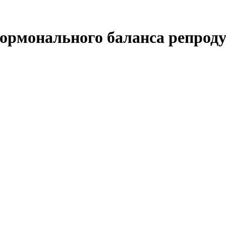
гормонального баланса репрод