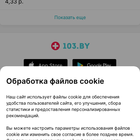
4,33 р.
Показать еще
Обработка файлов cookie
О проекте
Новости проекта
Наш сайт использует файлы cookie для обеспечения
удобства пользователей сайта, его улучшения, сбора
Размещение рекламы
Медицинский маркетинг
статистики и предоставления персонализированных
Публичный договор
Доставка
рекомендаций.
Пользовательское соглашение
Вы можете настроить параметры использования файлов
Способы оплаты
Вакансии
Партнеры
cookie или изменить свое согласие в более позднее время.
Написать руководителю 103.by