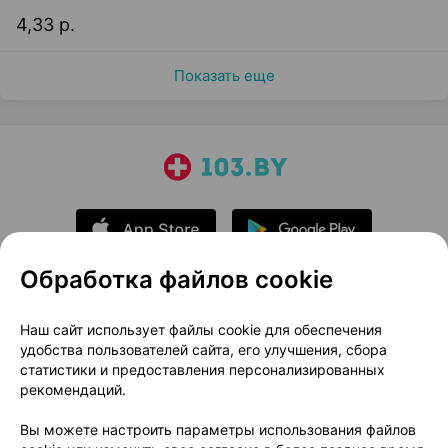
4,33 р.
Показать еще
Обработка файлов cookie
О проекте
Новости проекта
Наш сайт использует файлы cookie для обеспечения
удобства пользователей сайта, его улучшения, сбора
Размещение рекламы
Медицинский маркетинг
статистики и предоставления персонализированных
Публичный договор
Доставка
рекомендаций.
Пользовательское соглашение
Вы можете настроить параметры использования файлов
Способы оплаты
Вакансии
Партнеры