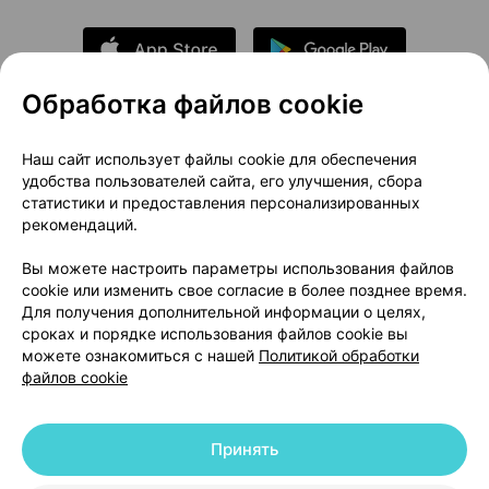
Обработка файлов cookie
О проекте
Новости проекта
Наш сайт использует файлы cookie для обеспечения
удобства пользователей сайта, его улучшения, сбора
Размещение рекламы
Медицинский маркетинг
статистики и предоставления персонализированных
Публичный договор
Доставка
рекомендаций.
Пользовательское соглашение
Вы можете настроить параметры использования файлов
Способы оплаты
Вакансии
Партнеры
cookie или изменить свое согласие в более позднее время.
Написать руководителю 103.by
Для получения дополнительной информации о целях,
сроках и порядке использования файлов cookie вы
Написать в поддержку
можете ознакомиться с нашей
Политикой обработки
Персональные настройки Cookie
файлов cookie
Обработка персональных данных
Принять
© 2026 ООО «Артокс Лаб», УНП 191700409 | 220012, Республика Беларусь,
г. Минск, улица Толбухина, 2, пом. 16 | help@103.by
|
Служба поддержки