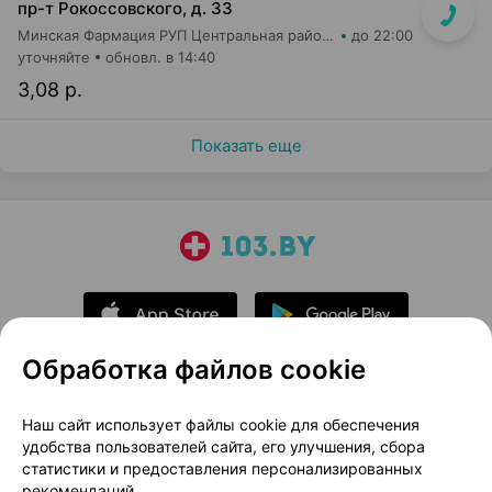
пр-т Рокоссовского, д. 33
Минская Фармация РУП Центральная районная аптека №182
до 22:00
уточняйте
обновл. в 14:40
3,08 р.
Показать еще
Обработка файлов cookie
О проекте
Новости проекта
Наш сайт использует файлы cookie для обеспечения
удобства пользователей сайта, его улучшения, сбора
Размещение рекламы
Медицинский маркетинг
статистики и предоставления персонализированных
Публичный договор
Доставка
рекомендаций.