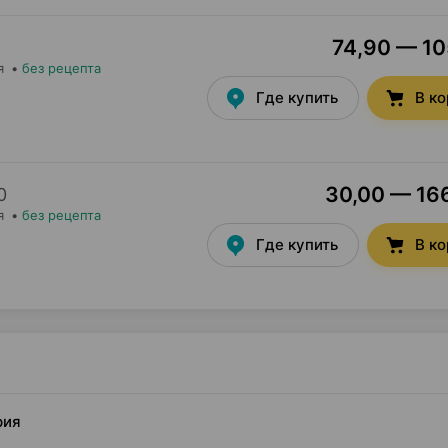
74,90 — 105
я
•
без рецепта
Где купить
В к
30,00 — 166
0
я
•
без рецепта
Где купить
В к
рия