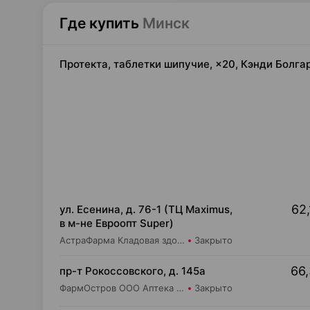
Где купить
Минск
Протекта, таблетки шипучие, ×20, Кэнди Болга
62,
ул. Есенина, д. 76-1 (ТЦ Maximus,
в м-не Евроопт Super)
АстраФарма Кладовая здоровья ООО Аптека №9
Закрыто
66,
пр-т Рокоссовского, д. 145а
ФармОстров ООО Аптека №9 на Рокоссовского
Закрыто