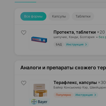
Все формы
Капсулы
Таблетки
Протекта, таблетки
×
20
шипучие,
Кэнди
, Болгария
•
без 
БАД
Инструкция
Аналоги и препараты схожего те
Терафлекс, капсулы
×
30
Байер Консьюмер Кэр
, Швейцари
Популярно
Инструкция