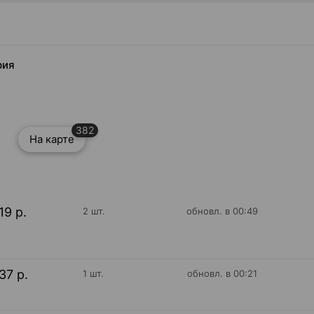
рия
382
На карте
19 р.
2 шт.
обновл. в 00:49
37 р.
1 шт.
обновл. в 00:21