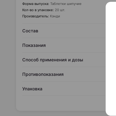
Форма выпуска
:
Таблетки шипучие
Кол-во в упаковке
:
20 шт.
Производитель
:
Кэнди
Состав
Показания
Способ применения и дозы
Противопоказания
Упаковка