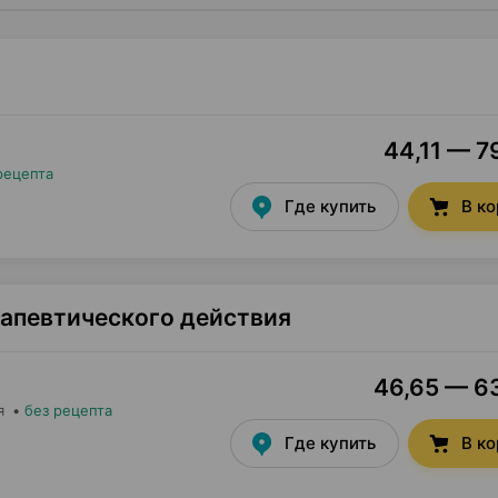
44,11 — 7
рецепта
Где купить
В к
рапевтического действия
46,65 — 63
я
•
без рецепта
Где купить
В к