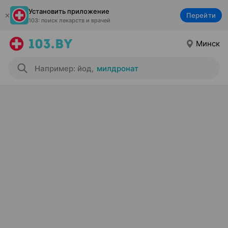
Установить приложение
Перейти
103: поиск лекарств и врачей
Минск
Например: йод
,
милдронат