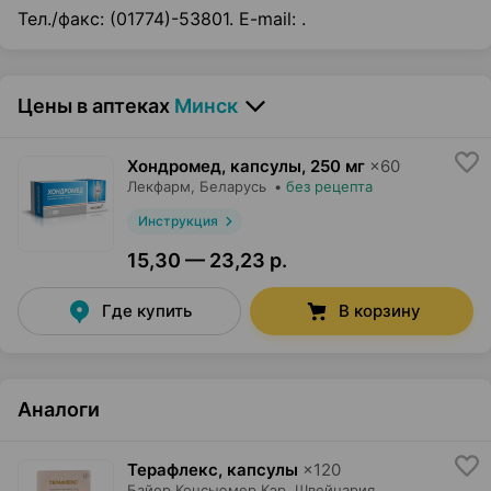
Тел./факс: (01774)-53801. E-mail: .
Цены в аптеках
Минск
Хондромед, капсулы
,
250 мг
×
60
Лекфарм
, Беларусь
•
без рецепта
Инструкция
15,30 — 23,23 р.
Где купить
В корзину
Аналоги
Терафлекс, капсулы
×
120
Байер Консьюмер Кэр
, Швейцария