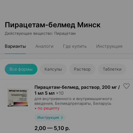
Пирацетам-белмед Минск
Действующее вещество
:
Пирацетам
Варианты
Аналоги
Где купить
Инструкция
Все формы
Капсулы
Раствор
Таблетки
Пирацетам-белмед, раствор
,
200 мг /
1 мл 5 мл
×
10
для внутривенного и внутримышечного
введения,
Белмедпрепараты
, Беларусь
•
по рецепту
Инструкция
2,00 — 5,10 р.