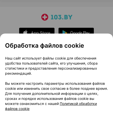
Обработка файлов cookie
О проекте
Новости проекта
Наш сайт использует файлы cookie для обеспечения
удобства пользователей сайта, его улучшения, сбора
Размещение рекламы
Медицинский маркетинг
статистики и предоставления персонализированных
Публичный договор
Доставка
рекомендаций.
Пользовательское соглашение
Вы можете настроить параметры использования файлов
Способы оплаты
Вакансии
Партнеры
cookie или изменить свое согласие в более позднее время.
Написать руководителю 103.by
Для получения дополнительной информации о целях,
сроках и порядке использования файлов cookie вы
Написать в поддержку
можете ознакомиться с нашей
Политикой обработки
Персональные настройки Cookie
файлов cookie