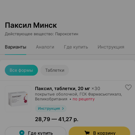
Паксил Минск
Действующее вещество
:
Пароксетин
Варианты
Аналоги
Где купить
Инструкция
Все формы
Таблетки
Паксил, таблетки
,
20 мг
×
30
покрытые оболочкой,
ГСК Фармасьютикалз
,
Великобритания
•
по рецепту
Инструкция
28,79 — 41,27 р.
Где купить
В корзину