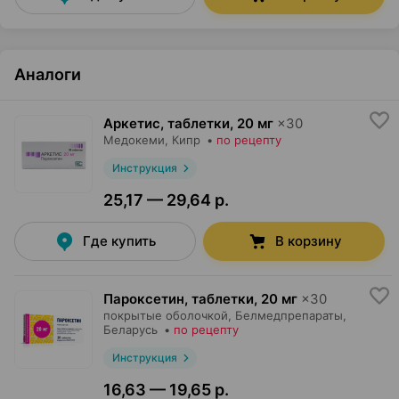
Аналоги
Аркетис, таблетки
,
20 мг
×
30
Медокеми
, Кипр
•
по рецепту
Инструкция
25,17 — 29,64 р.
Где купить
В корзину
Пароксетин, таблетки
,
20 мг
×
30
покрытые оболочкой,
Белмедпрепараты
,
Беларусь
•
по рецепту
Инструкция
16,63 — 19,65 р.