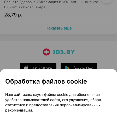
Планета Здоровья АБФармация ИООО Аптека №14
Закрыто
0.67 шт.
обновл. вчера
28,79 р.
Показать еще
Обработка файлов cookie
О проекте
Новости проекта
Наш сайт использует файлы cookie для обеспечения
удобства пользователей сайта, его улучшения, сбора
Размещение рекламы
Медицинский маркетинг
статистики и предоставления персонализированных
Публичный договор
Доставка
рекомендаций.
Пользовательское соглашение