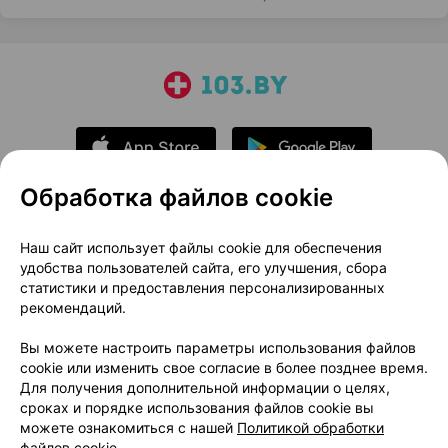
Обработка файлов cookie
О проекте
Новости проекта
Наш сайт использует файлы cookie для обеспечения
удобства пользователей сайта, его улучшения, сбора
Размещение рекламы
Медицинский маркетинг
статистики и предоставления персонализированных
Публичный договор
Доставка
рекомендаций.
Пользовательское соглашение
Вы можете настроить параметры использования файлов
Способы оплаты
Вакансии
Партнеры
cookie или изменить свое согласие в более позднее время.
Написать руководителю 103.by
Для получения дополнительной информации о целях,
сроках и порядке использования файлов cookie вы
Написать в поддержку
можете ознакомиться с нашей
Политикой обработки
Персональные настройки Cookie
файлов cookie