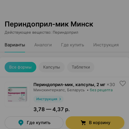
Периндоприл-мик Минск
Действующее вещество
:
Периндоприл
Варианты
Аналоги
Где купить
Инструкция
Все формы
Капсулы
Таблетки
Периндоприл-мик, капсулы
,
2 мг
×
30
Минскинтеркапс
, Беларусь
•
без рецепта
Инструкция
3,78 — 4,37 р.
Где купить
В корзину