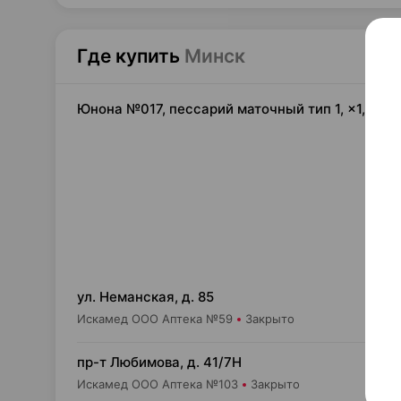
Где купить
Минск
Юнона №017, пессарий маточный тип 1, ×1, МП
10,
ул. Неманская, д. 85
Искамед ООО Аптека №59
Закрыто
11,
пр-т Любимова, д. 41/7Н
Искамед ООО Аптека №103
Закрыто