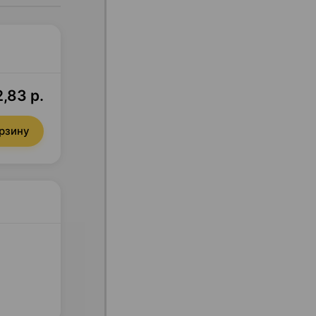
,83 р.
орзину