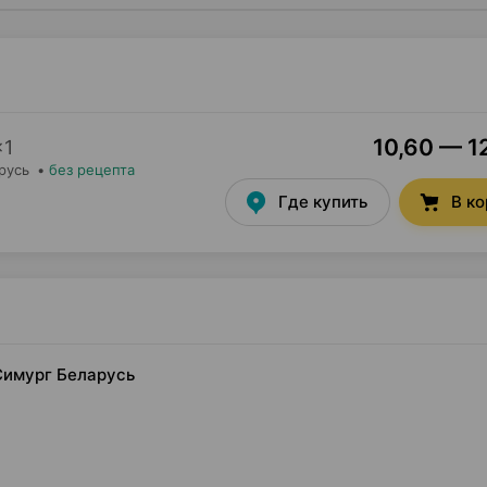
10,60 — 12
×
1
русь
•
без рецепта
Где купить
В к
 Симург Беларусь