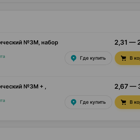
2,31 — 
ический №3М, набор
пта
Где купить
В к
2,67 — 
ический №3М + ,
пта
Где купить
В к