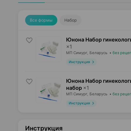
Все формы
Набор
Юнона Набор гинеколог
×
1
МП Симург
, Беларусь
•
без реце
Инструкция
Юнона Набор гинеколог
набор
×
1
МП Симург
, Беларусь
•
без реце
Инструкция
Инструкция