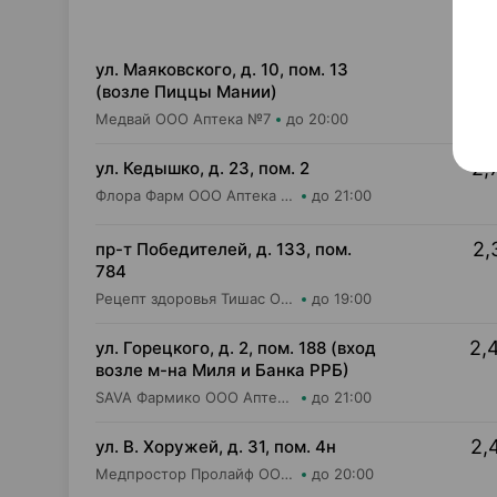
2,
ул. Маяковского, д. 10, пом. 13
(возле Пиццы Мании)
Медвай ООО Аптека №7
до 20:00
2,
ул. Кедышко, д. 23, пом. 2
Флора Фарм ООО Аптека №21
до 21:00
2,
пр-т Победителей, д. 133, пом.
784
Рецепт здоровья Тишас ОДО Аптека №22
до 19:00
2,
ул. Горецкого, д. 2, пом. 188 (вход
возле м-на Миля и Банка РРБ)
SAVA Фармико ООО Аптека №21
до 21:00
2,
ул. В. Хоружей, д. 31, пом. 4н
Медпростор Пролайф ООО Салон медтехники и ортопедии №51
до 20:00