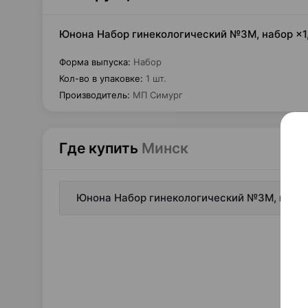
Юнона Набор гинекологический №3М, набор ×1
Форма выпуска
:
Набор
Кол-во в упаковке
:
1 шт.
Производитель
:
МП Симург
Где купить
Минск
Юнона Набор гинекологический №3М, набор