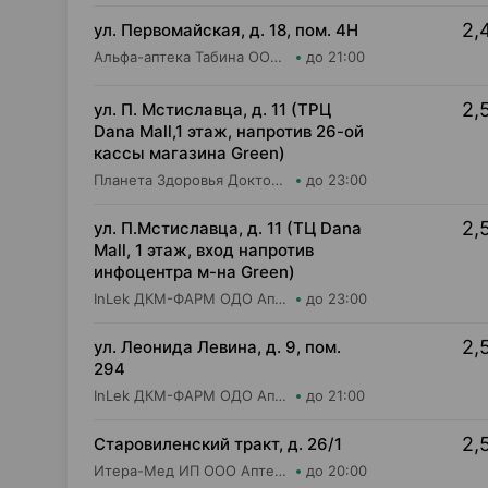
2,
ул. Первомайская, д. 18, пом. 4Н
Альфа-аптека Табина ООО Аптека №24
до 21:00
2,
ул. П. Мстиславца, д. 11 (ТРЦ
Dana Mall,1 этаж, напротив 26-ой
кассы магазина Green)
Планета Здоровья Доктор Таир ООО Аптека №26
до 23:00
2,
ул. П.Мстиславца, д. 11 (ТЦ Dana
Mall, 1 этаж, вход напротив
инфоцентра м-на Green)
InLek ДКМ-ФАРМ ОДО Аптека №38
до 23:00
2,
ул. Леонида Левина, д. 9, пом.
294
InLek ДКМ-ФАРМ ОДО Аптека №6
до 21:00
2,
Старовиленский тракт, д. 26/1
Итера-Мед ИП ООО Аптека №3
до 20:00