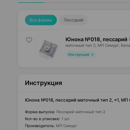
Все формы
Пессарий
Юнона №018, пессарий
маточный тип 2,
МП Симург
, Бел
Инструкция
Инструкция
Юнона №018, пессарий маточный тип 2, ×1, МП
Форма выпуска
:
Пессарий маточный тип 2
Кол-во в упаковке
:
1 шт.
Производитель
:
МП Симург