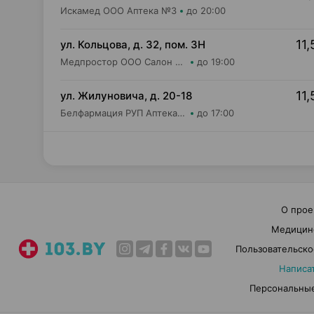
Искамед ООО Аптека №3
до 20:00
11,
ул. Кольцова, д. 32, пом. 3Н
Медпростор ООО Салон медтехники и ортопедии №5
до 19:00
11,
ул. Жилуновича, д. 20-18
Белфармация РУП Аптека №21
до 17:00
О прое
Медицин
Пользовательско
Написа
Персональные