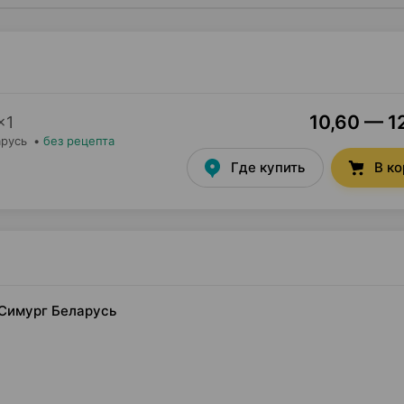
10,60 — 12
×
1
арусь
•
без рецепта
Где купить
В к
 Симург Беларусь