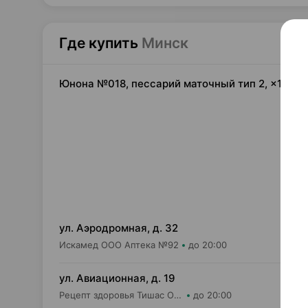
Где купить
Минск
Юнона №018, пессарий маточный тип 2, ×1, МП
10,
ул. Аэродромная, д. 32
Искамед ООО Аптека №92
до 20:00
11,
ул. Авиационная, д. 19
Рецепт здоровья Тишас ОДО Аптека №21
до 20:00